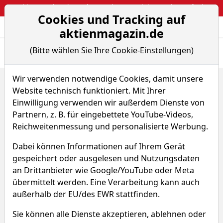
Webinar: So kassierst du trotzdem attraktive Optionsprämien
Cookies und Tracking auf
Aktien- und Arti
Seite
aktienmagazin.de
(Bitte wählen Sie Ihre Cookie-Einstellungen)
Übersicht
News
Charts
Wir verwenden notwendige Cookies, damit unsere
Home
Fonds
L&G Pharma Breakthrough UCITS ETF USD
Website technisch funktioniert. Mit Ihrer
L&G Pharma Breakthrough
Einwilligung verwenden wir außerdem Dienste von
Partnern, z. B. für eingebettete YouTube-Videos,
UCITS ETF USD
Reichweitenmessung und personalisierte Werbung.
Dabei können Informationen auf Ihrem Gerät
WKN A2H9VJ
ISIN DE000A2H9VJ3
gespeichert oder ausgelesen und Nutzungsdaten
an Drittanbieter wie Google/YouTube oder Meta
-
-
übermittelt werden. Eine Verarbeitung kann auch
außerhalb der EU/des EWR stattfinden.
-
Sie können alle Dienste akzeptieren, ablehnen oder