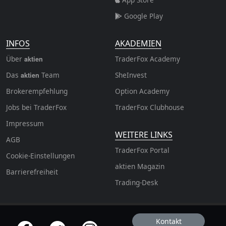
Google Play
INFOS
AKADEMIEN
Über
TraderFox Academy
aktien
Das
Team
SheInvest
aktien
Brokerempfehlung
Option Academy
Jobs bei TraderFox
TraderFox Clubhouse
Impressum
WEITERE LINKS
AGB
TraderFox Portal
Cookie-Einstellungen
aktien Magazin
Barrierefreiheit
Trading-Desk
Kontakt
offizielle Social Media-Accounts