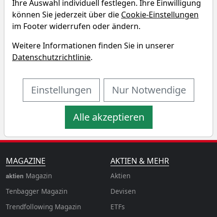
Charttool öffnen
Ihre Auswahl individuell festlegen. Ihre Einwilligung
können Sie jederzeit über die
Cookie-Einstellungen
Chart des L&G Pharma
im Footer widerrufen oder ändern.
Breakthrough UCITS ETF USD
Weitere Informationen finden Sie in unserer
Fonds
Datenschutzrichtlinie
.
1T
1W
3M
6M
Einstellungen
Nur Notwendige
1J
3J
5J
10J
Alle akzeptieren
MAGAZINE
AKTIEN & MEHR
Magazin
Aktien
aktien
Tenbagger Magazin
Devisen
Trendfollowing Magazin
ETFs