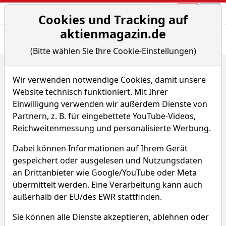
Aktien- und Arti
Seite
Cookies und Tracking auf
aktienmagazin.de
Übersicht
News
Charts
(Bitte wählen Sie Ihre Cookie-Einstellungen)
Home
Fonds
Raiffeisen-Europa-Aktien (VT)
Wir verwenden notwendige Cookies, damit unsere
Raiffeisen-Europa-Aktien (VT)
Website technisch funktioniert. Mit Ihrer
Einwilligung verwenden wir außerdem Dienste von
Partnern, z. B. für eingebettete YouTube-Videos,
RK1C
WKN 534049
Reichweitenmessung und personalisierte Werbung.
ISIN AT0000785225
Dabei können Informationen auf Ihrem Gerät
318,161 €
+0,15 %
gespeichert oder ausgelesen und Nutzungsdaten
an Drittanbieter wie Google/YouTube oder Meta
übermittelt werden. Eine Verarbeitung kann auch
Echtzeit-Aktienkurs 06.08.2026, 16:46 Uhr
außerhalb der EU/des EWR stattfinden.
Charttool öffnen
Sie können alle Dienste akzeptieren, ablehnen oder