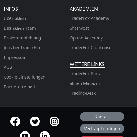
INFOS
AKADEMIEN
Über
TraderFox Academy
aktien
Das
Team
SheInvest
aktien
Brokerempfehlung
Option Academy
Jobs bei TraderFox
TraderFox Clubhouse
Impressum
WEITERE LINKS
AGB
TraderFox Portal
Cookie-Einstellungen
aktien Magazin
Barrierefreiheit
Trading-Desk
Kontakt
offizielle Social Media-Accounts
Vertrag kündigen