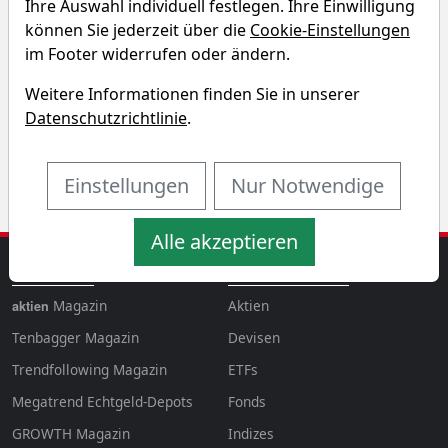
Ihre Auswahl individuell festlegen. Ihre Einwilligung
Chart des Raiffeisen-Europa-
können Sie jederzeit über die
Cookie-Einstellungen
Aktien (VT) Fonds
im Footer widerrufen oder ändern.
Weitere Informationen finden Sie in unserer
1T
1W
3M
6M
Datenschutzrichtlinie
.
1J
3J
5J
10J
Einstellungen
Nur Notwendige
Alle akzeptieren
MAGAZINE
AKTIEN & MEHR
Magazin
Aktien
aktien
Tenbagger Magazin
Devisen
Trendfollowing Magazin
ETFs
Megatrend Echtgeld-Depots
Fonds
GROWTH
Magazin
Indizes