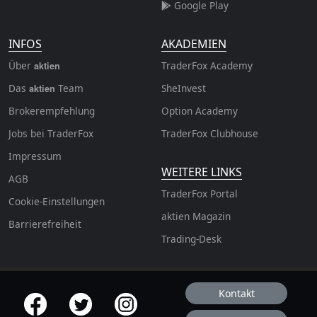
Google Play
INFOS
AKADEMIEN
Über
TraderFox Academy
aktien
Das
Team
SheInvest
aktien
Brokerempfehlung
Option Academy
Jobs bei TraderFox
TraderFox Clubhouse
Impressum
WEITERE LINKS
AGB
TraderFox Portal
Cookie-Einstellungen
aktien Magazin
Barrierefreiheit
Trading-Desk
Kontakt
offizielle Social Media-Accounts