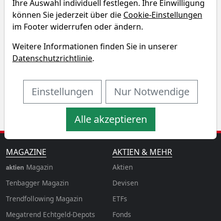
WisdomTree Broad Commodities
Ihre Auswahl individuell festlegen. Ihre Einwilligung
können Sie jederzeit über die
Cookie-Einstellungen
Longer Dated Renditedreieck
im Footer widerrufen oder ändern.
Weitere Informationen finden Sie in unserer
Derzeit kann für den WisdomTree Broad
Datenschutzrichtlinie
.
Commodities Longer Dated Fond kein
Renditedreieck erstellt werden.
Einstellungen
Nur Notwendige
Alle akzeptieren
MAGAZINE
AKTIEN & MEHR
Magazin
Aktien
aktien
Tenbagger Magazin
Devisen
Trendfollowing Magazin
ETFs
Megatrend Echtgeld-Depots
Fonds