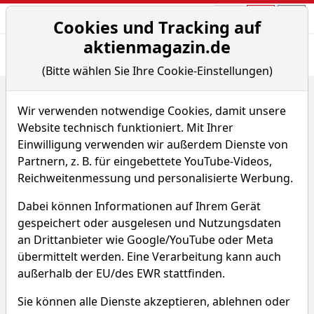
Aktien- und Arti
Seite
Cookies und Tracking auf
aktienmagazin.de
Übersicht
News
Charts
(Bitte wählen Sie Ihre Cookie-Einstellungen)
Home
Fonds
WisdomTree Broad Commodities Longer Dated
Wir verwenden notwendige Cookies, damit unsere
Renditedreieck
Website technisch funktioniert. Mit Ihrer
Einwilligung verwenden wir außerdem Dienste von
WisdomTree Broad
Partnern, z. B. für eingebettete YouTube-Videos,
Commodities Longer Dated
Reichweitenmessung und personalisierte Werbung.
Dabei können Informationen auf Ihrem Gerät
WKN A0SVX3
ISIN DE000A0SVX34
gespeichert oder ausgelesen und Nutzungsdaten
an Drittanbieter wie Google/YouTube oder Meta
übermittelt werden. Eine Verarbeitung kann auch
außerhalb der EU/des EWR stattfinden.
Sie können alle Dienste akzeptieren, ablehnen oder