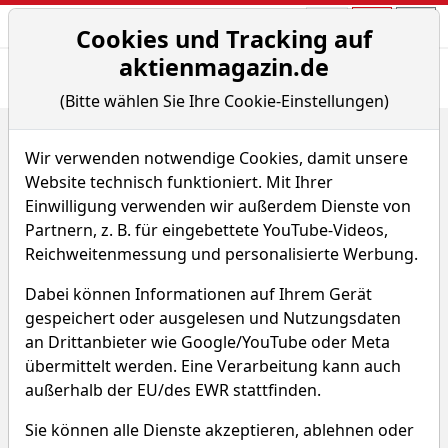
Aktien- und Arti
Seite
Cookies und Tracking auf
aktienmagazin.de
Übersicht
News
Charts
(Bitte wählen Sie Ihre Cookie-Einstellungen)
Home
Rohstoffe
Platin (USD)
Wir verwenden notwendige Cookies, damit unsere
Platin (USD)
Website technisch funktioniert. Mit Ihrer
Einwilligung verwenden wir außerdem Dienste von
Partnern, z. B. für eingebettete YouTube-Videos,
XPTCHF
WKN 966554
Reichweitenmessung und personalisierte Werbung.
ISIN XC0009665545
Dabei können Informationen auf Ihrem Gerät
45.748,100 CHF
+1,46 %
gespeichert oder ausgelesen und Nutzungsdaten
an Drittanbieter wie Google/YouTube oder Meta
übermittelt werden. Eine Verarbeitung kann auch
Echtzeit-Aktienkurs 06.08.2026, 09:21 Uhr
außerhalb der EU/des EWR stattfinden.
Charttool öffnen
Sie können alle Dienste akzeptieren, ablehnen oder