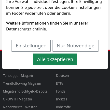
Ihre Auswahl individuell festlegen. Ihre Einwilligung
Chart des Platin (USD) Rohstoffs
können Sie jederzeit über die
Cookie-Einstellungen
im Footer widerrufen oder ändern.
1T
1W
3M
6M
Weitere Informationen finden Sie in unserer
1J
3J
5J
10J
Datenschutzrichtlinie
.
Einstellungen
Nur Notwendige
Alle akzeptieren
MAGAZINE
AKTIEN & MEHR
Magazin
Aktien
aktien
Tenbagger Magazin
Devisen
Trendfollowing Magazin
ETFs
Megatrend Echtgeld-Depots
Fonds
GROWTH
Magazin
Indizes
Nebenwerte Investor
Rohstoffe