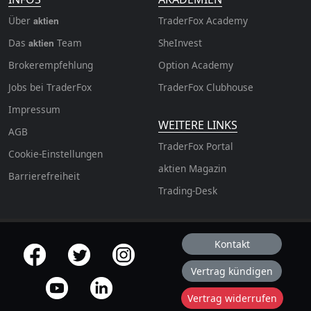
Über
TraderFox Academy
aktien
Das
Team
SheInvest
aktien
Brokerempfehlung
Option Academy
Jobs bei TraderFox
TraderFox Clubhouse
Impressum
WEITERE LINKS
AGB
TraderFox Portal
Cookie-Einstellungen
aktien Magazin
Barrierefreiheit
Trading-Desk
Kontakt
offizielle Social Media-Accounts
Vertrag kündigen
Vertrag widerrufen