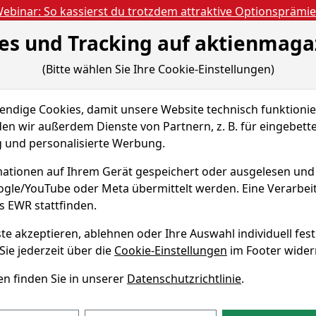
ebinar: So kassierst du trotzdem attraktive Optionsprämi
es und Tracking auf aktienmaga
Aktien- und Artikels
ien
Nachrichten
Magazine
Gratis Accoun
(Bitte wählen Sie Ihre Cookie-Einstellungen)
rch-Blog
Präsentation zum Tenbagger-Webinar vom 2. Juni 20...
dige Cookies, damit unsere Website technisch funktionier
en wir außerdem Dienste von Partnern, z. B. für eingebett
PREMIUM
und personalisierte Werbung.
0 
on zum
ationen auf Ihrem Gerät gespeichert oder ausgelesen un
oogle/YouTube oder Meta übermittelt werden. Eine Verarbe
Webinar vom 2.
s EWR stattfinden.
Dies
te akzeptieren, ablehnen oder Ihre Auswahl individuell fest
Koo
Sie jederzeit über die
Cookie-Einstellungen
im Footer wider
wirb
Trad
siert am 03.06.26 09:16
n finden Sie in unserer
Datenschutzrichtlinie
.
durc
Wir 
unse