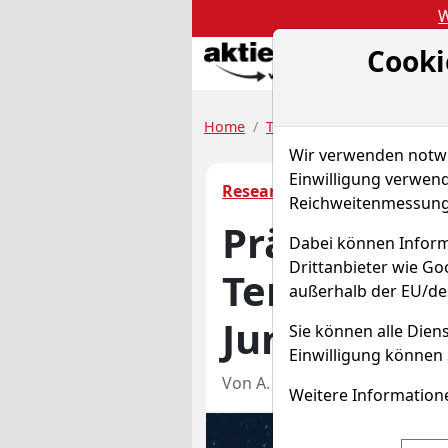
W
Cooki
Akt
Home
Tenbagger-Depot
Resea
Wir verwenden notwen
Einwilligung verwend
Research-Blog
Reichweitenmessung 
Präsentati
Dabei können Inform
Drittanbieter wie G
Tenbagger-
außerhalb der EU/de
Juni 2026
Sie können alle Diens
Einwilligung können 
Von A. Haslinger
–
Aktuali
Weitere Informatione