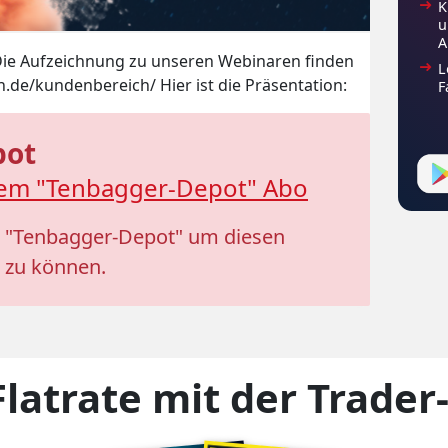
K
u
A
Die Aufzeichnung zu unseren Webinaren finden
L
in.de/kundenbereich/ Hier ist die Präsentation:
F
pot
dem "Tenbagger-Depot" Abo
o "Tenbagger-Depot" um diesen
 zu können.
Flatrate mit der Trader