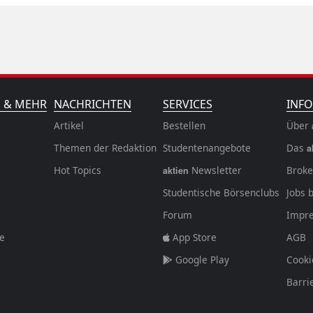
N & MEHR
NACHRICHTEN
SERVICES
INFO
Artikel
Bestellen
Über
Themen der Redaktion
Studentenangebote
Das
a
Hot Topics
Newsletter
Broke
aktien
Studentische Börsenclubs
Jobs 
Forum
Impr
fe
App Store
AGB
Google Play
Cooki
Barri