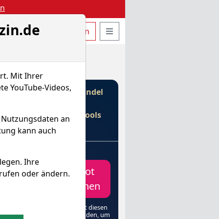
en
zin.de
uche öffnen
Seitennavigation öffnen
t
Bestellen
Login
t. Mit Ihrer
ete YouTube-Videos,
Gebührenfreier Handel
mit
€
& Profi-Tools
d Nutzungsdaten an
von
itung kann auch
e
legen. Ihre
peration
Depot
rufen oder ändern.
elt die
erFox-Welt
eröffnen
heinander.
verknüpfen
(Unbedingt diesen
re Profi-
Link verwenden, um