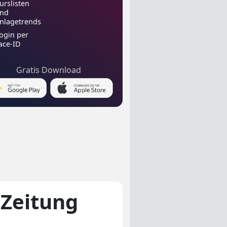
urslisten
nd
nlagetrends
ogin per
ace-ID
Gratis Download
-Zeitung