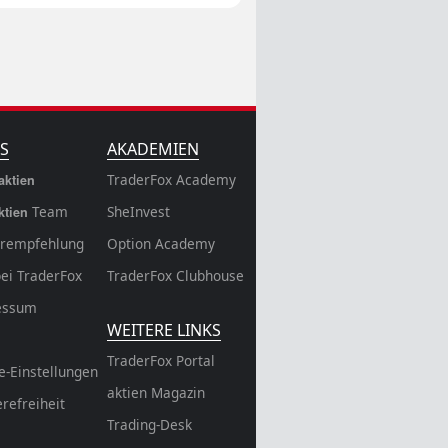
S
AKADEMIEN
TraderFox Academy
aktien
Team
SheInvest
ktien
rempfehlung
Option Academy
bei TraderFox
TraderFox Clubhouse
essum
WEITERE LINKS
TraderFox Portal
e-Einstellungen
aktien Magazin
erefreiheit
Trading-Desk