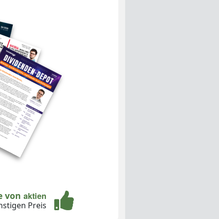
te von
aktien
stigen Preis