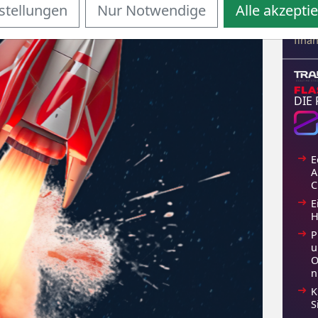
Tool
stellungen
Nur Notwendige
Alle akzepti
gebü
Hand
fina
DIE
E
A
C
E
H
P
u
O
n
K
S