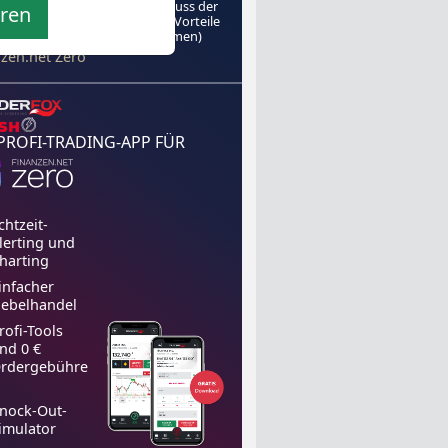
s mit dem
in den Genuss der
eren
hrenfreien
TraderFox-Vorteile
zu kommen)
el von
nzen.net Zero
 PROFI-TRADING-APP FÜR
chtzeit-
lerting und
harting
infacher
ebelhandel
rofi-Tools
nd 0 €
rdergebühre
nock-Out-
imulator