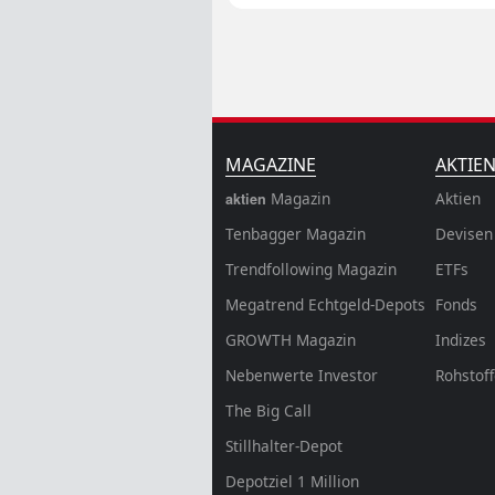
MAGAZINE
AKTIE
Magazin
Aktien
aktien
Tenbagger Magazin
Devisen
Trendfollowing Magazin
ETFs
Megatrend Echtgeld-Depots
Fonds
GROWTH
Magazin
Indizes
Nebenwerte Investor
Rohstof
The Big Call
Stillhalter-Depot
Depotziel 1 Million