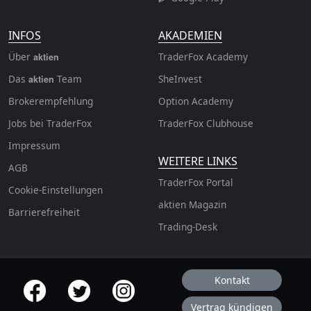
INFOS
AKADEMIEN
Über
TraderFox Academy
aktien
Das
Team
SheInvest
aktien
Brokerempfehlung
Option Academy
Jobs bei TraderFox
TraderFox Clubhouse
Impressum
WEITERE LINKS
AGB
TraderFox Portal
Cookie-Einstellungen
aktien Magazin
Barrierefreiheit
Trading-Desk
Kontakt
offizielle Social Media-Accounts
Vertrag kündigen