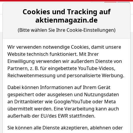
Aktien- und Arti
Seite
Cookies und Tracking auf
aktienmagazin.de
Übersicht
News
Charts
Fund.
Peers
(Bitte wählen Sie Ihre Cookie-Einstellungen)
Home
Aktien
Air Products & Chemicals Inc.
Renditedreieck
Wir verwenden notwendige Cookies, damit unsere
Website technisch funktioniert. Mit Ihrer
Air Products & Chemicals
Einwilligung verwenden wir außerdem Dienste von
Partnern, z. B. für eingebettete YouTube-Videos,
Aktie
Reichweitenmessung und personalisierte Werbung.
Watchlist
APD
WKN 854912
Dabei können Informationen auf Ihrem Gerät
gespeichert oder ausgelesen und Nutzungsdaten
an Drittanbieter wie Google/YouTube oder Meta
übermittelt werden. Eine Verarbeitung kann auch
außerhalb der EU/des EWR stattfinden.
Sie können alle Dienste akzeptieren, ablehnen oder
Air Products & Chemicals