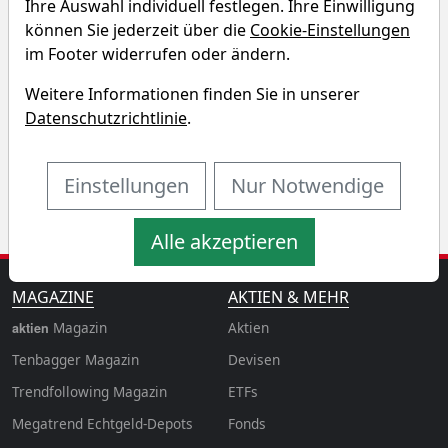
Ihre Auswahl individuell festlegen. Ihre Einwilligung
Renditedreieck
können Sie jederzeit über die
Cookie-Einstellungen
im Footer widerrufen oder ändern.
Entdecken Sie auf einen Blick die Performance der Air
Weitere Informationen finden Sie in unserer
Products & Chemicals Aktie über verschiedene
Datenschutzrichtlinie
.
Zeiträume hinweg.
Einstellungen
Nur Notwendige
Alle akzeptieren
MAGAZINE
AKTIEN & MEHR
Magazin
Aktien
aktien
Tenbagger Magazin
Devisen
Trendfollowing Magazin
ETFs
Megatrend Echtgeld-Depots
Fonds