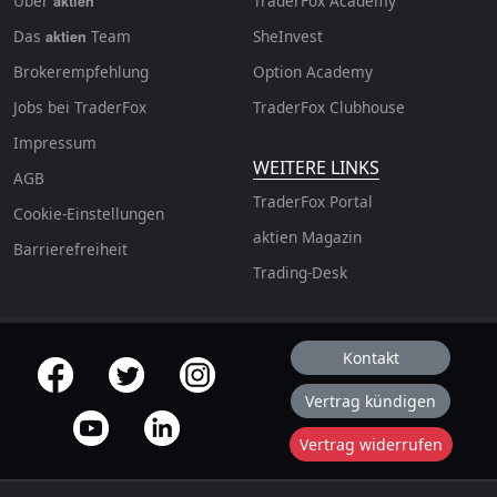
Über
TraderFox Academy
aktien
Das
Team
SheInvest
aktien
Brokerempfehlung
Option Academy
Jobs bei TraderFox
TraderFox Clubhouse
Impressum
WEITERE LINKS
AGB
TraderFox Portal
Cookie-Einstellungen
aktien Magazin
Barrierefreiheit
Trading-Desk
Kontakt
offizielle Social Media-Accounts
Vertrag kündigen
Vertrag widerrufen