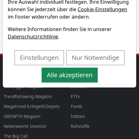
Ihre Auswahl individuell festlegen. Ihre Einwilligung
Entdecken Sie auf einen Blick die Performance der
können Sie jederzeit über die
Cookie-Einstellungen
AptarGroup Aktie über verschiedene Zeiträume hinweg.
im Footer widerrufen oder ändern.
Weitere Informationen finden Sie in unserer
Datenschutzrichtlinie
.
Einstellungen
Nur Notwendige
MAGAZINE
AKTIEN & MEHR
Alle akzeptieren
Magazin
Aktien
aktien
Tenbagger Magazin
Devisen
Trendfollowing Magazin
ETFs
Megatrend Echtgeld-Depots
Fonds
GROWTH
Magazin
Indizes
Nebenwerte Investor
Rohstoffe
The Big Call