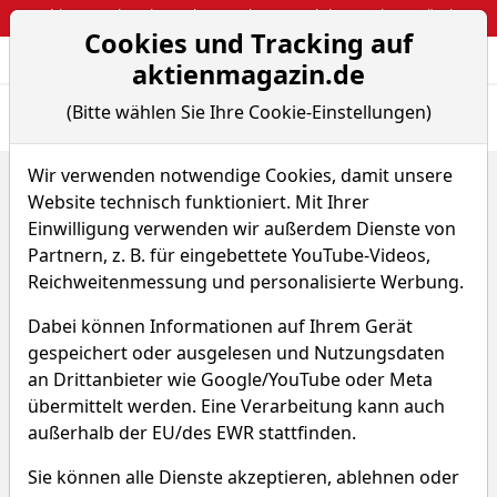
Webinar: So kassierst du trotzdem attraktive Optionsprämien
Cookies und Tracking auf
Aktien- und Arti
Seite
aktienmagazin.de
(Bitte wählen Sie Ihre Cookie-Einstellungen)
Übersicht
News
Charts
Fund.
Peers
Wir verwenden notwendige Cookies, damit unsere
Home
Aktien
AptarGroup Inc.
Renditedreieck
Website technisch funktioniert. Mit Ihrer
AptarGroup Aktie
Einwilligung verwenden wir außerdem Dienste von
Partnern, z. B. für eingebettete YouTube-Videos,
Reichweitenmessung und personalisierte Werbung.
Watchlist
ATR
WKN 886413
Dabei können Informationen auf Ihrem Gerät
gespeichert oder ausgelesen und Nutzungsdaten
an Drittanbieter wie Google/YouTube oder Meta
übermittelt werden. Eine Verarbeitung kann auch
außerhalb der EU/des EWR stattfinden.
AptarGroup Renditedreieck
Sie können alle Dienste akzeptieren, ablehnen oder