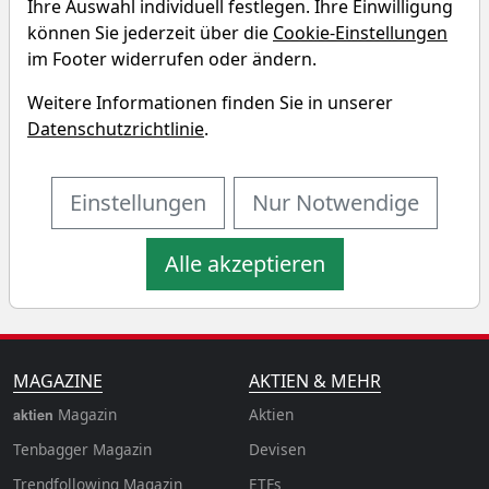
Ihre Auswahl individuell festlegen. Ihre Einwilligung
Sparplan-Simulator
können Sie jederzeit über die
Cookie-Einstellungen
im Footer widerrufen oder ändern.
Startkapital
monatlicher Sparbetrag
Weitere Informationen finden Sie in unserer
Datenschutzrichtlinie
.
Startdatum wählen
Aktualisiere
n
Einstellungen
Nur Notwendige
Alle akzeptieren
MAGAZINE
AKTIEN & MEHR
Magazin
Aktien
aktien
Tenbagger Magazin
Devisen
Trendfollowing Magazin
ETFs