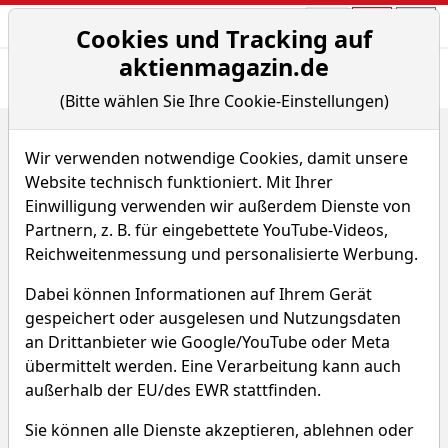
Aktien- und Arti
Seite
Cookies und Tracking auf
aktienmagazin.de
Übersicht
News
Charts
Fund.
Peers
(Bitte wählen Sie Ihre Cookie-Einstellungen)
Home
Aktien
Bayerische Motoren Werke AG
Sparplan-Simulator
Wir verwenden notwendige Cookies, damit unsere
Website technisch funktioniert. Mit Ihrer
Bayerische Motoren Werke
Einwilligung verwenden wir außerdem Dienste von
Partnern, z. B. für eingebettete YouTube-Videos,
Aktie
Reichweitenmessung und personalisierte Werbung.
Watchlist
BMW
WKN 519000
Dabei können Informationen auf Ihrem Gerät
gespeichert oder ausgelesen und Nutzungsdaten
an Drittanbieter wie Google/YouTube oder Meta
übermittelt werden. Eine Verarbeitung kann auch
außerhalb der EU/des EWR stattfinden.
Sie können alle Dienste akzeptieren, ablehnen oder
Bayerische Motoren Werke