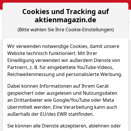
Webinar: So kassierst du trotzdem attraktive Optionsprämien
Cookies und Tracking auf
Aktien- und Arti
Seite
aktienmagazin.de
(Bitte wählen Sie Ihre Cookie-Einstellungen)
Übersicht
News
Charts
Fund.
Peers
Wir verwenden notwendige Cookies, damit unsere
Home
Aktien
Black Diamond Therapeutics
Website technisch funktioniert. Mit Ihrer
Renditedreieck
Einwilligung verwenden wir außerdem Dienste von
Black Diamond Therapeutics
Partnern, z. B. für eingebettete YouTube-Videos,
Reichweitenmessung und personalisierte Werbung.
Aktie
Dabei können Informationen auf Ihrem Gerät
Watchlist
BDTX
WKN A2PYWB
gespeichert oder ausgelesen und Nutzungsdaten
an Drittanbieter wie Google/YouTube oder Meta
übermittelt werden. Eine Verarbeitung kann auch
außerhalb der EU/des EWR stattfinden.
Sie können alle Dienste akzeptieren, ablehnen oder