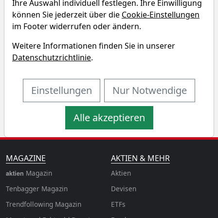
Ihre Auswahl individuell festlegen. Ihre Einwilligung
Black Diamond Therapeutics
können Sie jederzeit über die
Cookie-Einstellungen
Renditedreieck
im Footer widerrufen oder ändern.
Weitere Informationen finden Sie in unserer
Entdecken Sie auf einen Blick die Performance der
Datenschutzrichtlinie
.
Black Diamond Therapeutics Aktie über verschiedene
Zeiträume hinweg.
Einstellungen
Nur Notwendige
Alle akzeptieren
MAGAZINE
AKTIEN & MEHR
Magazin
Aktien
aktien
Tenbagger Magazin
Devisen
Trendfollowing Magazin
ETFs