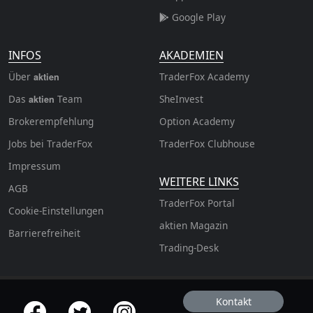
Google Play
INFOS
AKADEMIEN
Über
TraderFox Academy
aktien
Das
Team
SheInvest
aktien
Brokerempfehlung
Option Academy
Jobs bei TraderFox
TraderFox Clubhouse
Impressum
WEITERE LINKS
AGB
TraderFox Portal
Cookie-Einstellungen
aktien Magazin
Barrierefreiheit
Trading-Desk
Kontakt
offizielle Social Media-Accounts