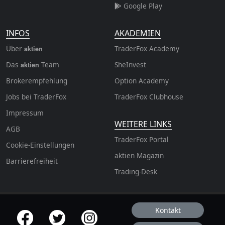
Google Play
INFOS
AKADEMIEN
Über
TraderFox Academy
aktien
Das
Team
SheInvest
aktien
Brokerempfehlung
Option Academy
Jobs bei TraderFox
TraderFox Clubhouse
Impressum
WEITERE LINKS
AGB
TraderFox Portal
Cookie-Einstellungen
aktien Magazin
Barrierefreiheit
Trading-Desk
Kontakt
offizielle Social Media-Accounts