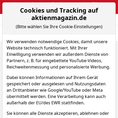
Webinar: Berichtsaison auf Hochtouren – So identifiziert man
Cookies und Tracking auf
Pivotal-News-Points
aktienmagazin.de
Aktien- und Arti
Seite
(Bitte wählen Sie Ihre Cookie-Einstellungen)
Übersicht
News
Charts
Fund.
Peers
Wir verwenden notwendige Cookies, damit unsere
Website technisch funktioniert. Mit Ihrer
Home
Aktien
eBay Inc.
Sparplan-Simulator
Einwilligung verwenden wir außerdem Dienste von
eBay Aktie
Partnern, z. B. für eingebettete YouTube-Videos,
Reichweitenmessung und personalisierte Werbung.
Watchlist
EBAY
WKN 916529
Dabei können Informationen auf Ihrem Gerät
gespeichert oder ausgelesen und Nutzungsdaten
an Drittanbieter wie Google/YouTube oder Meta
übermittelt werden. Eine Verarbeitung kann auch
außerhalb der EU/des EWR stattfinden.
eBay Sparplan-Simulator
Sie können alle Dienste akzeptieren, ablehnen oder