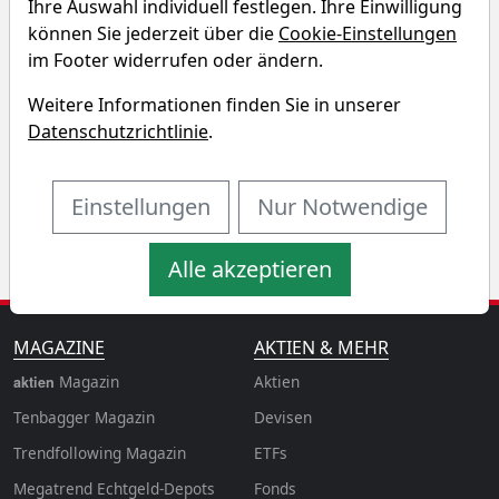
Ihre Auswahl individuell festlegen. Ihre Einwilligung
können Sie jederzeit über die
Cookie-Einstellungen
Startkapital
monatlicher Sparbetrag
im Footer widerrufen oder ändern.
Weitere Informationen finden Sie in unserer
Startdatum wählen
Aktualisiere
Datenschutzrichtlinie
.
n
Einstellungen
Nur Notwendige
Alle akzeptieren
MAGAZINE
AKTIEN & MEHR
Magazin
Aktien
aktien
Tenbagger Magazin
Devisen
Trendfollowing Magazin
ETFs
Megatrend Echtgeld-Depots
Fonds