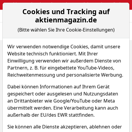
Webinar: So kassierst du trotzdem attraktive Optionsprämien
Cookies und Tracking auf
Aktien- und Arti
Seite
aktienmagazin.de
(Bitte wählen Sie Ihre Cookie-Einstellungen)
Übersicht
News
Charts
Fund.
Peers
Wir verwenden notwendige Cookies, damit unsere
Home
Aktien
Elanco Animal Health Inc.
Website technisch funktioniert. Mit Ihrer
Sparplan-Simulator
Einwilligung verwenden wir außerdem Dienste von
Elanco Animal Health Aktie
Partnern, z. B. für eingebettete YouTube-Videos,
Reichweitenmessung und personalisierte Werbung.
Watchlist
ELANw
WKN A2N6BH
Dabei können Informationen auf Ihrem Gerät
gespeichert oder ausgelesen und Nutzungsdaten
an Drittanbieter wie Google/YouTube oder Meta
übermittelt werden. Eine Verarbeitung kann auch
außerhalb der EU/des EWR stattfinden.
Elanco Animal Health Sparplan-
Sie können alle Dienste akzeptieren, ablehnen oder