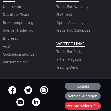
Über
TraderFox Academy
aktien
Das
Team
SheInvest
aktien
Brokerempfehlung
Option Academy
Jobs bei TraderFox
TraderFox Clubhouse
Impressum
WEITERE LINKS
AGB
TraderFox Portal
Cookie-Einstellungen
aktien Magazin
Barrierefreiheit
Trading-Desk
Kontakt
offizielle Social Media-Accounts
Vertrag kündigen
Vertrag widerrufen