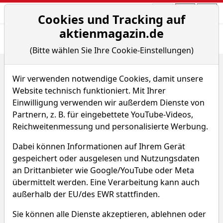
Aktien- und Arti
Seite
Cookies und Tracking auf
aktienmagazin.de
Übersicht
News
Charts
Fund.
Peers
(Bitte wählen Sie Ihre Cookie-Einstellungen)
Home
Aktien
Everspin Technolgies Inc.
Renditedreieck
Wir verwenden notwendige Cookies, damit unsere
Everspin Technolgies Aktie
Website technisch funktioniert. Mit Ihrer
Einwilligung verwenden wir außerdem Dienste von
Partnern, z. B. für eingebettete YouTube-Videos,
Watchlist
MRAM
WKN A2AS0X
Reichweitenmessung und personalisierte Werbung.
Dabei können Informationen auf Ihrem Gerät
gespeichert oder ausgelesen und Nutzungsdaten
an Drittanbieter wie Google/YouTube oder Meta
übermittelt werden. Eine Verarbeitung kann auch
Everspin Technolgies
außerhalb der EU/des EWR stattfinden.
Renditedreieck
Sie können alle Dienste akzeptieren, ablehnen oder