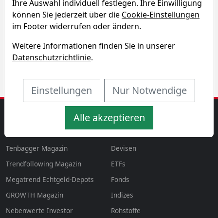
Ihre Auswahl individuell festlegen. Ihre Einwilligung
Entdecken Sie auf einen Blick die Performance der
können Sie jederzeit über die
Cookie-Einstellungen
Everspin Technolgies Aktie über verschiedene
im Footer widerrufen oder ändern.
Zeiträume hinweg.
Weitere Informationen finden Sie in unserer
Datenschutzrichtlinie
.
Einstellungen
Nur Notwendige
Alle akzeptieren
MAGAZINE
AKTIEN & MEHR
Magazin
Aktien
aktien
Tenbagger Magazin
Devisen
Trendfollowing Magazin
ETFs
Megatrend Echtgeld-Depots
Fonds
GROWTH
Magazin
Indizes
Nebenwerte Investor
Rohstoffe