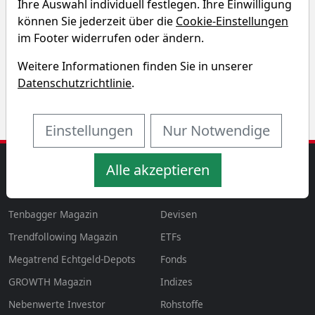
Ihre Auswahl individuell festlegen. Ihre Einwilligung
Entdecken Sie auf einen Blick die Performance der
können Sie jederzeit über die
Cookie-Einstellungen
Granite Construction Aktie über verschiedene
im Footer widerrufen oder ändern.
Zeiträume hinweg.
Weitere Informationen finden Sie in unserer
Datenschutzrichtlinie
.
Einstellungen
Nur Notwendige
Alle akzeptieren
MAGAZINE
AKTIEN & MEHR
Magazin
Aktien
aktien
Tenbagger Magazin
Devisen
Trendfollowing Magazin
ETFs
Megatrend Echtgeld-Depots
Fonds
GROWTH
Magazin
Indizes
Nebenwerte Investor
Rohstoffe