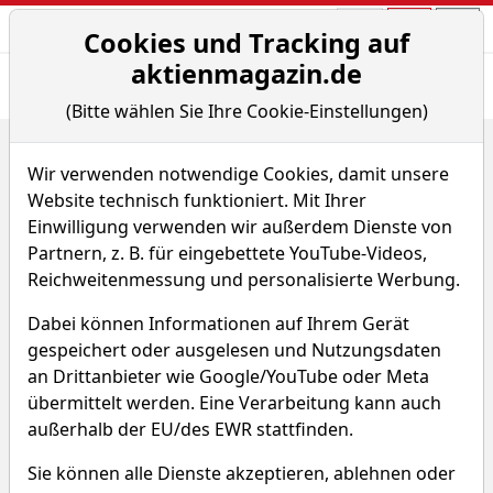
Aktien- und Arti
Seite
Cookies und Tracking auf
aktienmagazin.de
Übersicht
News
Charts
Fund.
Peers
(Bitte wählen Sie Ihre Cookie-Einstellungen)
Home
Aktien
Granite Construction Inc.
Renditedreieck
Wir verwenden notwendige Cookies, damit unsere
Granite Construction Aktie
Website technisch funktioniert. Mit Ihrer
Einwilligung verwenden wir außerdem Dienste von
Partnern, z. B. für eingebettete YouTube-Videos,
Watchlist
GVA
WKN 879080
Reichweitenmessung und personalisierte Werbung.
Dabei können Informationen auf Ihrem Gerät
gespeichert oder ausgelesen und Nutzungsdaten
an Drittanbieter wie Google/YouTube oder Meta
übermittelt werden. Eine Verarbeitung kann auch
Granite Construction
außerhalb der EU/des EWR stattfinden.
Renditedreieck
Sie können alle Dienste akzeptieren, ablehnen oder