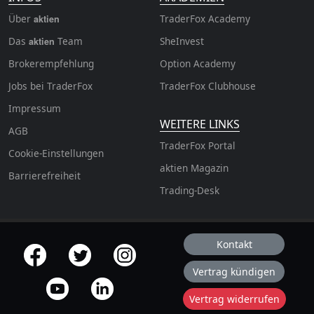
Über
TraderFox Academy
aktien
Das
Team
SheInvest
aktien
Brokerempfehlung
Option Academy
Jobs bei TraderFox
TraderFox Clubhouse
Impressum
WEITERE LINKS
AGB
TraderFox Portal
Cookie-Einstellungen
aktien Magazin
Barrierefreiheit
Trading-Desk
Kontakt
offizielle Social Media-Accounts
Vertrag kündigen
Vertrag widerrufen