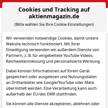
Webinar: So kassierst du trotzdem attraktive Optionsprämien
Cookies und Tracking auf
Aktien- und Arti
Seite
aktienmagazin.de
(Bitte wählen Sie Ihre Cookie-Einstellungen)
Übersicht
News
Charts
Fund.
Peers
Wir verwenden notwendige Cookies, damit unsere
Home
Aktien
Marriott International Inc.
Website technisch funktioniert. Mit Ihrer
Sparplan-Simulator
Einwilligung verwenden wir außerdem Dienste von
Marriott International Aktie
Partnern, z. B. für eingebettete YouTube-Videos,
Reichweitenmessung und personalisierte Werbung.
Watchlist
MAR
WKN 913070
Dabei können Informationen auf Ihrem Gerät
gespeichert oder ausgelesen und Nutzungsdaten
an Drittanbieter wie Google/YouTube oder Meta
übermittelt werden. Eine Verarbeitung kann auch
außerhalb der EU/des EWR stattfinden.
Marriott International Sparplan-
Sie können alle Dienste akzeptieren, ablehnen oder