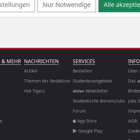
stellungen
Nur Notwendige
Alle akzepti
N & MEHR
NACHRICHTEN
SERVICES
INFO
Artikel
Bestellen
Über
Themen der Redaktion
Studentenangebote
Das
a
Hot Topics
Newsletter
Broke
aktien
Studentische Börsenclubs
Jobs 
Forum
Impr
fe
App Store
AGB
Google Play
Cooki