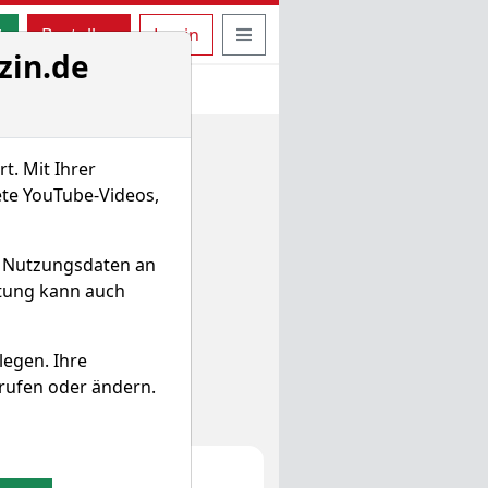
uche öffnen
Seitennavigation öffnen
t
Bestellen
Login
zin.de
t. Mit Ihrer
ete YouTube-Videos,
d Nutzungsdaten an
itung kann auch
legen. Ihre
rufen oder ändern.
lator