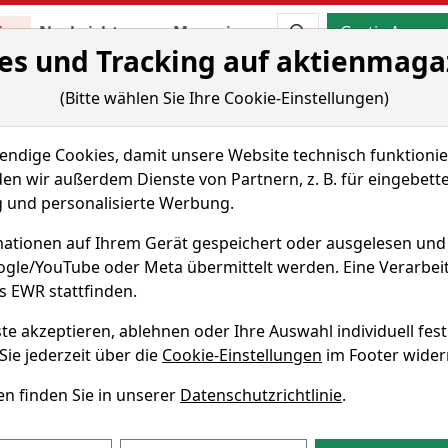
Aktien- und Artikels
ien
Nachrichten
Magazine
Gratis Accoun
es und Tracking auf aktienmaga
 & Tools
Fundamentaldaten
Peer Group
(Bitte wählen Sie Ihre Cookie-Einstellungen)
Investment Corp.
Sparplan-Simulator
dige Cookies, damit unsere Website technisch funktionier
tial
en wir außerdem Dienste von Partnern, z. B. für eingebett
und personalisierte Werbung.
Aktie
ationen auf Ihrem Gerät gespeichert oder ausgelesen un
oogle/YouTube oder Meta übermittelt werden. Eine Verarbe
s EWR stattfinden.
WKN A12DW2
te akzeptieren, ablehnen oder Ihre Auswahl individuell fest
Sie jederzeit über die
Cookie-Einstellungen
im Footer wider
l Investment Sparplan-Simu
n finden Sie in unserer
Datenschutzrichtlinie
.
monatlicher Sparbetrag
Startdatum wählen