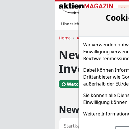
Akt
Cooki
Übersicht
Nachrichten
Charts
Home
Aktien
New Residential 
Wir verwenden notwen
New Residen
Einwilligung verwend
Reichweitenmessung 
Investment 
Dabei können Inform
Drittanbieter wie G
außerhalb der EU/de
Watchlist
NRZ
Sie können alle Diens
Einwilligung können 
New Residentia
Weitere Informatione
Startkapital