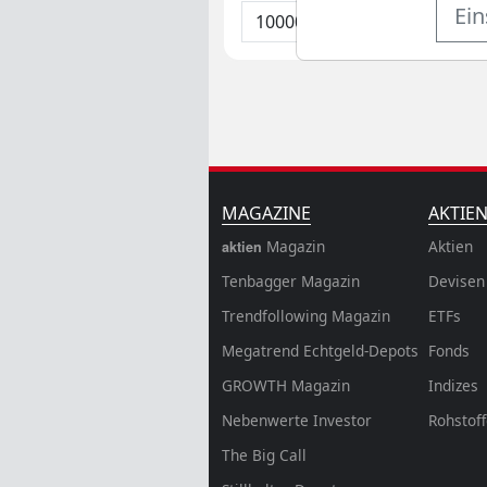
Ein
MAGAZINE
AKTIE
Magazin
Aktien
aktien
Tenbagger Magazin
Devisen
Trendfollowing Magazin
ETFs
Megatrend Echtgeld-Depots
Fonds
GROWTH
Magazin
Indizes
Nebenwerte Investor
Rohstof
The Big Call