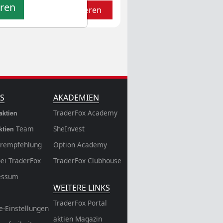
eren
Aktualisieren
S
AKADEMIEN
TraderFox Academy
aktien
Team
SheInvest
ktien
rempfehlung
Option Academy
bei TraderFox
TraderFox Clubhouse
essum
WEITERE LINKS
TraderFox Portal
e-Einstellungen
aktien Magazin