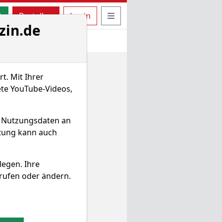
uche öffnen
Seitennavigation öffnen
t
Bestellen
Login
zin.de
t. Mit Ihrer
ete YouTube-Videos,
d Nutzungsdaten an
itung kann auch
legen. Ihre
rufen oder ändern.
e hinweg.