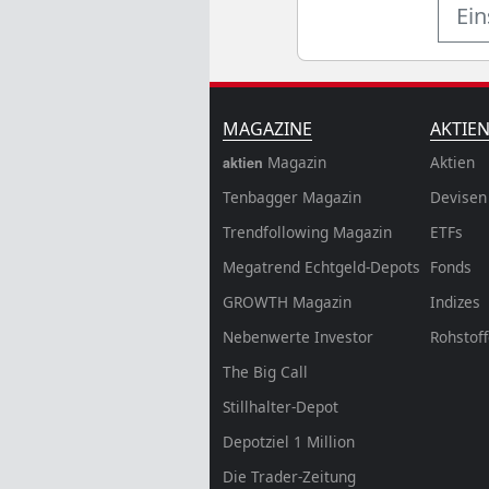
Ein
MAGAZINE
AKTIE
Magazin
Aktien
aktien
Tenbagger Magazin
Devisen
Trendfollowing Magazin
ETFs
Megatrend Echtgeld-Depots
Fonds
GROWTH
Magazin
Indizes
Nebenwerte Investor
Rohstof
The Big Call
Stillhalter-Depot
Depotziel 1 Million
Die Trader-Zeitung