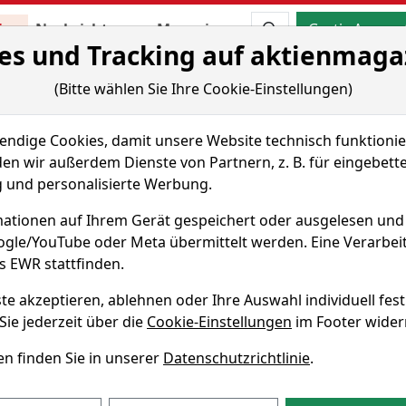
Aktien- und Artikels
ien
Nachrichten
Magazine
Gratis Accoun
es und Tracking auf aktienmaga
 & Tools
Fundamentaldaten
Peer Group
(Bitte wählen Sie Ihre Cookie-Einstellungen)
itedreieck
dige Cookies, damit unsere Website technisch funktionier
en wir außerdem Dienste von Partnern, z. B. für eingebett
und personalisierte Werbung.
ationen auf Ihrem Gerät gespeichert oder ausgelesen un
WKN 870737
oogle/YouTube oder Meta übermittelt werden. Eine Verarbe
s EWR stattfinden.
reieck
te akzeptieren, ablehnen oder Ihre Auswahl individuell fest
Sie jederzeit über die
Cookie-Einstellungen
im Footer wider
ie Performance der Nokia Aktie über verschiedene Zeiträum
n finden Sie in unserer
Datenschutzrichtlinie
.