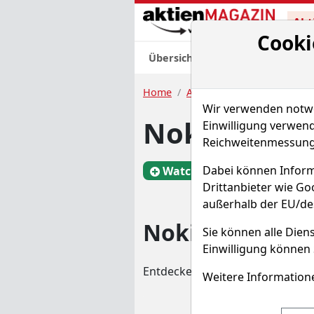
Akt
Cooki
Übersicht
Nachrichten
Charts
Home
Aktien
Nokia Oyj
Rend
Wir verwenden notwen
Nokia Aktie
Einwilligung verwend
Reichweitenmessung 
Dabei können Inform
Watchlist
NOA3
Drittanbieter wie G
außerhalb der EU/de
Nokia Rendited
Sie können alle Diens
Einwilligung können 
Entdecken Sie auf einen Blick d
Weitere Informatione