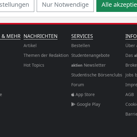
stellungen
Nur Notwendige
Alle akzepti
N & MEHR
NACHRICHTEN
SERVICES
INFO
Artikel
Bestellen
Über
Themen der Redaktion
Studentenangebote
Das
a
Hot Topics
Newsletter
Broke
aktien
Studentische Börsenclubs
Jobs 
Forum
Impr
fe
App Store
AGB
Google Play
Cooki
Barri