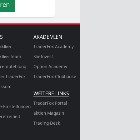
eren
S
AKADEMIEN
TraderFox Academy
aktien
Team
SheInvest
ktien
rempfehlung
Option Academy
bei TraderFox
TraderFox Clubhouse
essum
WEITERE LINKS
TraderFox Portal
e-Einstellungen
aktien Magazin
erefreiheit
Trading-Desk