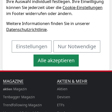
Ihre Auswahl individuell festlegen. Ihre Einwilligung
Recursion Pharmaceuticals
können Sie jederzeit über die
Cookie-Einstellungen
Renditedreieck
im Footer widerrufen oder ändern.
Weitere Informationen finden Sie in unserer
Entdecken Sie auf einen Blick die Performance der
Datenschutzrichtlinie
.
Recursion Pharmaceuticals Aktie über verschiedene
Zeiträume hinweg.
Einstellungen
Nur Notwendige
Alle akzeptieren
MAGAZINE
AKTIEN & MEHR
Magazin
Aktien
aktien
Tenbagger Magazin
Devisen
Trendfollowing Magazin
ETFs