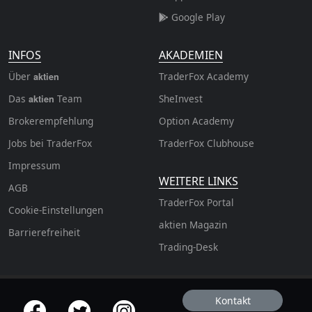
Google Play
INFOS
AKADEMIEN
Über
TraderFox Academy
aktien
Das
Team
SheInvest
aktien
Brokerempfehlung
Option Academy
Jobs bei TraderFox
TraderFox Clubhouse
Impressum
WEITERE LINKS
AGB
TraderFox Portal
Cookie-Einstellungen
aktien Magazin
Barrierefreiheit
Trading-Desk
Kontakt
offizielle Social Media-Accounts