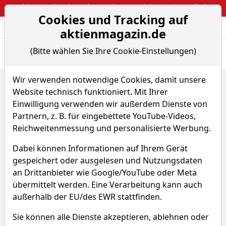
Webinar: So kassierst du trotzdem attraktive Optionsprämien
Cookies und Tracking auf
Aktien- und Arti
Seite
aktienmagazin.de
(Bitte wählen Sie Ihre Cookie-Einstellungen)
Übersicht
News
Charts
Fund.
Peers
Wir verwenden notwendige Cookies, damit unsere
Home
Aktien
Recursion Pharmaceuticals
Website technisch funktioniert. Mit Ihrer
Renditedreieck
Einwilligung verwenden wir außerdem Dienste von
Recursion Pharmaceuticals
Partnern, z. B. für eingebettete YouTube-Videos,
Reichweitenmessung und personalisierte Werbung.
Aktie
Dabei können Informationen auf Ihrem Gerät
Watchlist
RXRX
WKN A3CM1C
gespeichert oder ausgelesen und Nutzungsdaten
an Drittanbieter wie Google/YouTube oder Meta
übermittelt werden. Eine Verarbeitung kann auch
außerhalb der EU/des EWR stattfinden.
Sie können alle Dienste akzeptieren, ablehnen oder