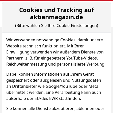
Aktien- und Arti
Seite
Cookies und Tracking auf
aktienmagazin.de
Übersicht
News
Charts
Fund.
Peers
(Bitte wählen Sie Ihre Cookie-Einstellungen)
Home
Aktien
Reinsurance Grp of Amer. Inc.
Sparplan-Simulator
Wir verwenden notwendige Cookies, damit unsere
Website technisch funktioniert. Mit Ihrer
Reinsurance Grp of Amer.
Einwilligung verwenden wir außerdem Dienste von
Partnern, z. B. für eingebettete YouTube-Videos,
Aktie
Reichweitenmessung und personalisierte Werbung.
Watchlist
RGA
WKN A0RC70
Dabei können Informationen auf Ihrem Gerät
gespeichert oder ausgelesen und Nutzungsdaten
an Drittanbieter wie Google/YouTube oder Meta
übermittelt werden. Eine Verarbeitung kann auch
außerhalb der EU/des EWR stattfinden.
Sie können alle Dienste akzeptieren, ablehnen oder
Reinsurance Grp of Amer.