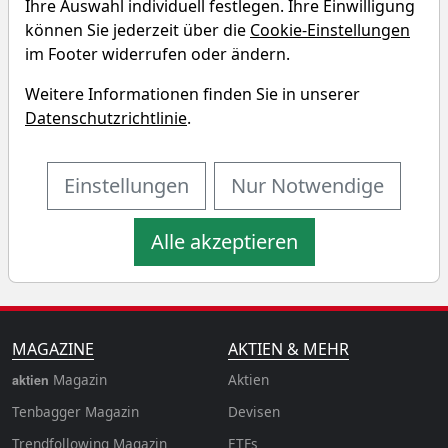
Ihre Auswahl individuell festlegen. Ihre Einwilligung
Sparplan-Simulator
können Sie jederzeit über die
Cookie-Einstellungen
im Footer widerrufen oder ändern.
Startkapital
monatlicher Sparbetrag
Weitere Informationen finden Sie in unserer
Datenschutzrichtlinie
.
Startdatum wählen
Aktualisiere
n
Einstellungen
Nur Notwendige
Alle akzeptieren
MAGAZINE
AKTIEN & MEHR
Magazin
Aktien
aktien
Tenbagger Magazin
Devisen
Trendfollowing Magazin
ETFs