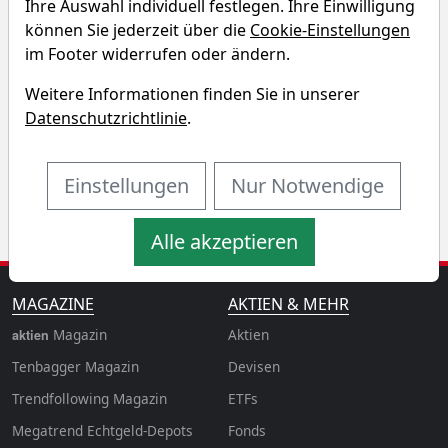
Ihre Auswahl individuell festlegen. Ihre Einwilligung
Renditedreieck
können Sie jederzeit über die
Cookie-Einstellungen
im Footer widerrufen oder ändern.
Entdecken Sie auf einen Blick die Performance der
Weitere Informationen finden Sie in unserer
Reliance Industries GDR Aktie über verschiedene
Datenschutzrichtlinie
.
Zeiträume hinweg.
Einstellungen
Nur Notwendige
Alle akzeptieren
MAGAZINE
AKTIEN & MEHR
Magazin
Aktien
aktien
Tenbagger Magazin
Devisen
Trendfollowing Magazin
ETFs
Megatrend Echtgeld-Depots
Fonds