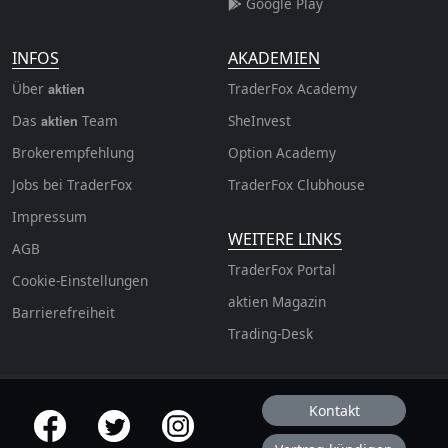
Google Play
INFOS
AKADEMIEN
Über
TraderFox Academy
aktien
Das
Team
SheInvest
aktien
Brokerempfehlung
Option Academy
Jobs bei TraderFox
TraderFox Clubhouse
Impressum
WEITERE LINKS
AGB
TraderFox Portal
Cookie-Einstellungen
aktien Magazin
Barrierefreiheit
Trading-Desk
Kontakt
offizielle Social Media-Accounts