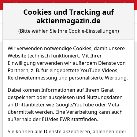
Webinar: So kassierst du trotzdem attraktive Optionsprämien
Cookies und Tracking auf
Aktien- und Arti
Seite
aktienmagazin.de
(Bitte wählen Sie Ihre Cookie-Einstellungen)
Übersicht
News
Charts
Fund.
Peers
Wir verwenden notwendige Cookies, damit unsere
Home
Aktien
Reliance Industries GDR
Renditedreieck
Website technisch funktioniert. Mit Ihrer
Reliance Industries GDR
Einwilligung verwenden wir außerdem Dienste von
Partnern, z. B. für eingebettete YouTube-Videos,
Aktie
Reichweitenmessung und personalisierte Werbung.
Dabei können Informationen auf Ihrem Gerät
Watchlist
WKN 884241
gespeichert oder ausgelesen und Nutzungsdaten
an Drittanbieter wie Google/YouTube oder Meta
übermittelt werden. Eine Verarbeitung kann auch
außerhalb der EU/des EWR stattfinden.
Sie können alle Dienste akzeptieren, ablehnen oder
Reliance Industries GDR