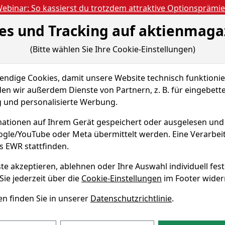
ebinar: So kassierst du trotzdem attraktive Optionsprämi
es und Tracking auf aktienmaga
Aktien- und Artikels
ien
Nachrichten
Magazine
Gratis Accoun
(Bitte wählen Sie Ihre Cookie-Einstellungen)
 & Tools
Fundamentaldaten
Peer Group
dige Cookies, damit unsere Website technisch funktionier
arplan-Simulator
en wir außerdem Dienste von Partnern, z. B. für eingebett
und personalisierte Werbung.
e
ationen auf Ihrem Gerät gespeichert oder ausgelesen un
oogle/YouTube oder Meta übermittelt werden. Eine Verarbe
KN A0Q50J
s EWR stattfinden.
te akzeptieren, ablehnen oder Ihre Auswahl individuell fest
an-Simulator
Sie jederzeit über die
Cookie-Einstellungen
im Footer wider
n finden Sie in unserer
Datenschutzrichtlinie
.
monatlicher Sparbetrag
Startdatum wählen