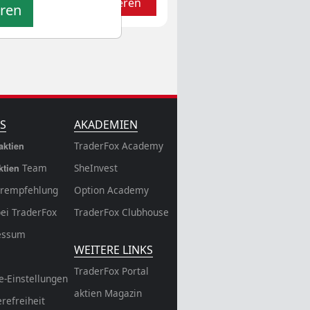
Aktualisieren
eren
S
AKADEMIEN
TraderFox Academy
aktien
Team
SheInvest
ktien
rempfehlung
Option Academy
bei TraderFox
TraderFox Clubhouse
essum
WEITERE LINKS
TraderFox Portal
e-Einstellungen
aktien Magazin
erefreiheit