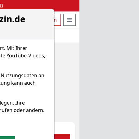
en
zin.de
uche öffnen
Seitennavigation öffnen
t
Bestellen
Login
t. Mit Ihrer
ete YouTube-Videos,
d Nutzungsdaten an
itung kann auch
legen. Ihre
rufen oder ändern.