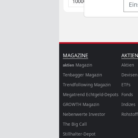
Ein
MAGAZINE
AKTIE
Magazin
Aktien
aktien
Tenbagger Magazin
Devisen
Trendfollowing Magazin
ETFs
Megatrend Echtgeld-Depots
Fonds
GROWTH
Magazin
Indizes
Nebenwerte Investor
Rohstof
The Big Call
Stillhalter-Depot