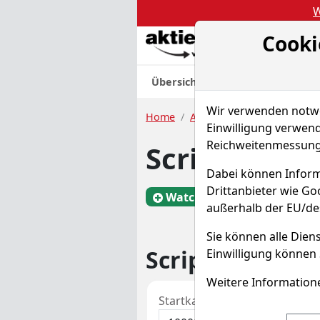
W
Cooki
Akt
Übersicht
Nachrichten
Charts
Wir verwenden notwen
Home
Aktien
Scripps Co.
Sp
Einwilligung verwend
Reichweitenmessung 
Scripps Akti
Dabei können Inform
Drittanbieter wie G
Watchlist
SSP
W
außerhalb der EU/de
Sie können alle Diens
Scripps Sparpl
Einwilligung können 
Weitere Informatione
Startkapital