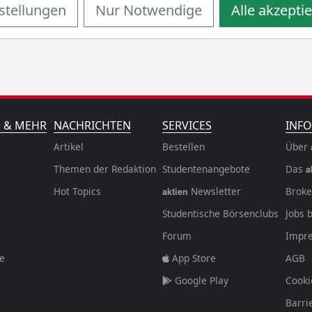
stellungen
Nur Notwendige
Alle akzepti
N & MEHR
NACHRICHTEN
SERVICES
INFO
Artikel
Bestellen
Über
Themen der Redaktion
Studentenangebote
Das
a
Hot Topics
Newsletter
Broke
aktien
Studentische Börsenclubs
Jobs 
Forum
Impr
fe
App Store
AGB
Google Play
Cooki
Barri