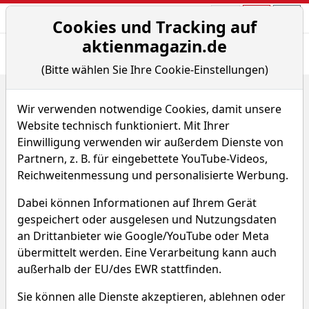
Aktien- und Arti
Seite
Cookies und Tracking auf
aktienmagazin.de
Übersicht
News
Charts
Fund.
Peers
(Bitte wählen Sie Ihre Cookie-Einstellungen)
Home
Aktien
Sensus Healthcare Inc.
Renditedreieck
Wir verwenden notwendige Cookies, damit unsere
Sensus Healthcare Aktie
Website technisch funktioniert. Mit Ihrer
Einwilligung verwenden wir außerdem Dienste von
Partnern, z. B. für eingebettete YouTube-Videos,
Watchlist
SRTS
WKN A2JPJ1
Reichweitenmessung und personalisierte Werbung.
Dabei können Informationen auf Ihrem Gerät
gespeichert oder ausgelesen und Nutzungsdaten
an Drittanbieter wie Google/YouTube oder Meta
übermittelt werden. Eine Verarbeitung kann auch
Sensus Healthcare
außerhalb der EU/des EWR stattfinden.
Renditedreieck
Sie können alle Dienste akzeptieren, ablehnen oder