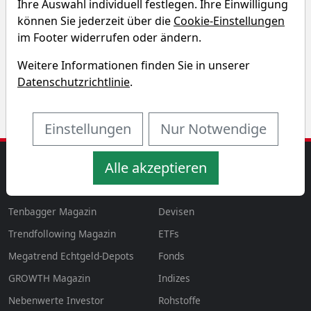
Ihre Auswahl individuell festlegen. Ihre Einwilligung
Entdecken Sie auf einen Blick die Performance der
können Sie jederzeit über die
Cookie-Einstellungen
Sensus Healthcare Aktie über verschiedene Zeiträume
im Footer widerrufen oder ändern.
hinweg.
Weitere Informationen finden Sie in unserer
Datenschutzrichtlinie
.
Einstellungen
Nur Notwendige
Alle akzeptieren
MAGAZINE
AKTIEN & MEHR
Magazin
Aktien
aktien
Tenbagger Magazin
Devisen
Trendfollowing Magazin
ETFs
Megatrend Echtgeld-Depots
Fonds
GROWTH
Magazin
Indizes
Nebenwerte Investor
Rohstoffe