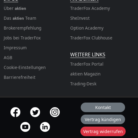
Über
TraderFox Academy
aktien
Das
Team
SheInvest
aktien
Brokerempfehlung
Option Academy
Jobs bei TraderFox
TraderFox Clubhouse
Impressum
WEITERE LINKS
AGB
TraderFox Portal
Cookie-Einstellungen
aktien Magazin
Barrierefreiheit
Trading-Desk
Kontakt
offizielle Social Media-Accounts
Vertrag kündigen
Vertrag widerrufen