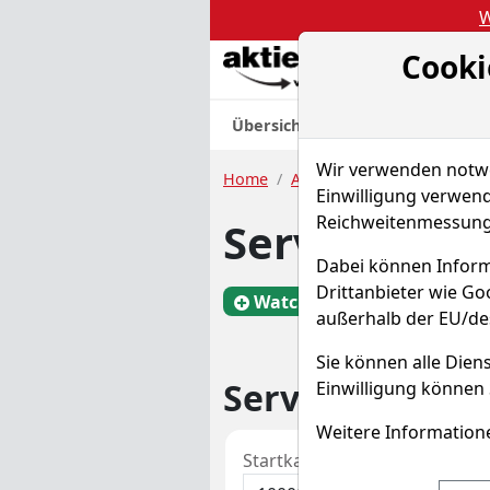
W
Cooki
Akt
Übersicht
Nachrichten
Charts
Wir verwenden notwen
Home
Aktien
Servicenow Inc.
Einwilligung verwend
Reichweitenmessung 
Servicenow 
Dabei können Inform
Drittanbieter wie G
Watchlist
NOW
außerhalb der EU/de
Sie können alle Diens
Servicenow Spa
Einwilligung können 
Weitere Informatione
Startkapital