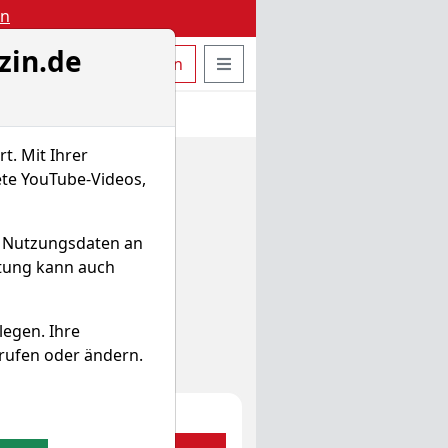
en
zin.de
uche öffnen
Seitennavigation öffnen
t
Bestellen
Login
t. Mit Ihrer
ete YouTube-Videos,
d Nutzungsdaten an
itung kann auch
legen. Ihre
rufen oder ändern.