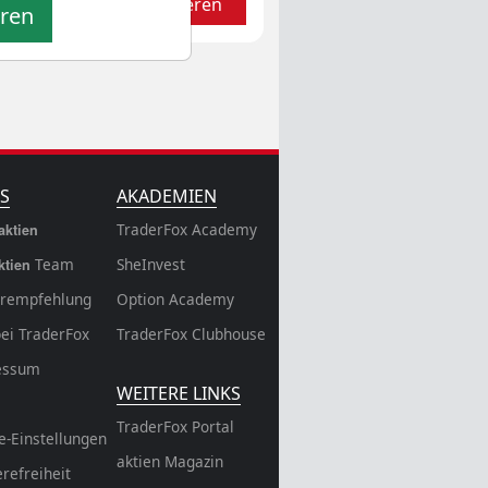
Aktualisieren
eren
S
AKADEMIEN
TraderFox Academy
aktien
Team
SheInvest
ktien
rempfehlung
Option Academy
bei TraderFox
TraderFox Clubhouse
essum
WEITERE LINKS
TraderFox Portal
e-Einstellungen
aktien Magazin
erefreiheit