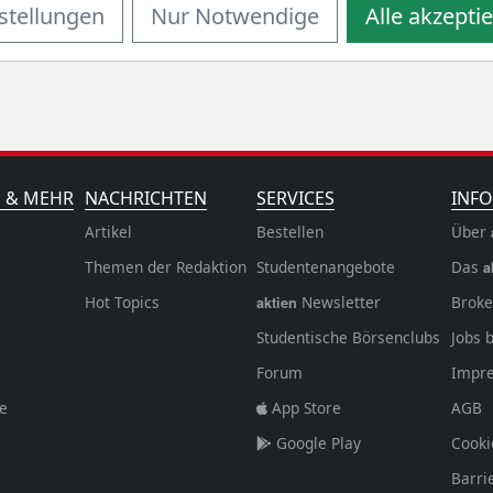
stellungen
Nur Notwendige
Alle akzepti
N & MEHR
NACHRICHTEN
SERVICES
INFO
Artikel
Bestellen
Über
Themen der Redaktion
Studentenangebote
Das
a
Hot Topics
Newsletter
Broke
aktien
Studentische Börsenclubs
Jobs 
Forum
Impr
fe
App Store
AGB
Google Play
Cooki
Barri