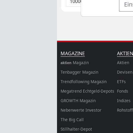
Ein
MAGAZINE
AKTIE
Magazin
Aktien
aktien
Tenbagger Magazin
Devisen
Trendfollowing Magazin
ETFs
Megatrend Echtgeld-Depots
Fonds
GROWTH
Magazin
Indizes
Nebenwerte Investor
Rohstof
The Big Call
Stillhalter-Depot