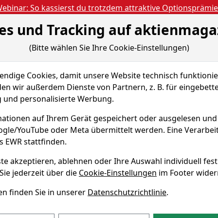
ebinar: So kassierst du trotzdem attraktive Optionsprämi
es und Tracking auf aktienmaga
Aktien- und Artikels
ien
Nachrichten
Magazine
Gratis Accoun
(Bitte wählen Sie Ihre Cookie-Einstellungen)
 & Tools
Fundamentaldaten
Peer Group
dige Cookies, damit unsere Website technisch funktionier
Sparplan-Simulator
en wir außerdem Dienste von Partnern, z. B. für eingebett
und personalisierte Werbung.
Aktie
ationen auf Ihrem Gerät gespeichert oder ausgelesen un
oogle/YouTube oder Meta übermittelt werden. Eine Verarbe
WKN A1JX4P
s EWR stattfinden.
te akzeptieren, ablehnen oder Ihre Auswahl individuell fest
rplan-Simulator
Sie jederzeit über die
Cookie-Einstellungen
im Footer wider
n finden Sie in unserer
Datenschutzrichtlinie
.
monatlicher Sparbetrag
Startdatum wählen