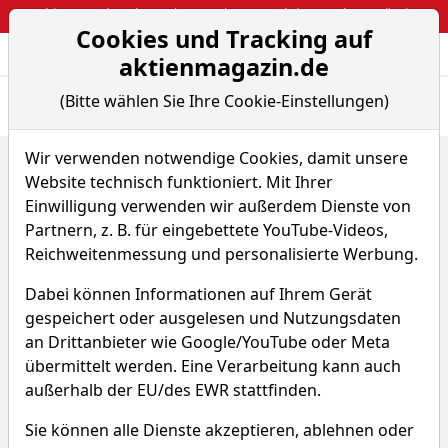
Webinar: So kassierst du trotzdem attraktive Optionsprämien
Cookies und Tracking auf
Aktien- und Arti
Seite
aktienmagazin.de
(Bitte wählen Sie Ihre Cookie-Einstellungen)
Übersicht
News
Charts
Fund.
Peers
Wir verwenden notwendige Cookies, damit unsere
Home
Aktien
Siemens Healthineers AG
Website technisch funktioniert. Mit Ihrer
Sparplan-Simulator
Einwilligung verwenden wir außerdem Dienste von
Siemens Healthineers Aktie
Partnern, z. B. für eingebettete YouTube-Videos,
Reichweitenmessung und personalisierte Werbung.
Watchlist
SHL
WKN SHL100
Dabei können Informationen auf Ihrem Gerät
gespeichert oder ausgelesen und Nutzungsdaten
an Drittanbieter wie Google/YouTube oder Meta
übermittelt werden. Eine Verarbeitung kann auch
außerhalb der EU/des EWR stattfinden.
Siemens Healthineers Sparplan-
Sie können alle Dienste akzeptieren, ablehnen oder