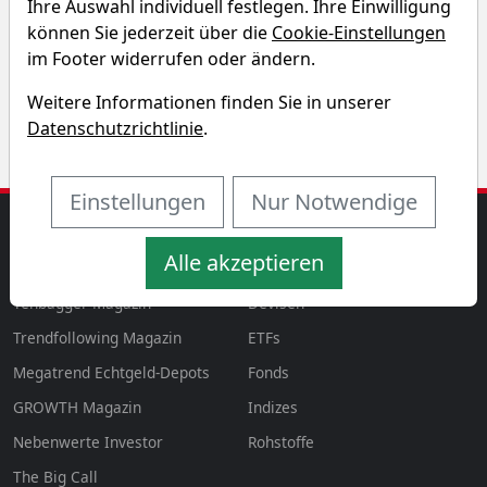
Ihre Auswahl individuell festlegen. Ihre Einwilligung
Entdecken Sie auf einen Blick die Performance der
können Sie jederzeit über die
Cookie-Einstellungen
Siltronic Aktie über verschiedene Zeiträume hinweg.
im Footer widerrufen oder ändern.
Weitere Informationen finden Sie in unserer
Datenschutzrichtlinie
.
Einstellungen
Nur Notwendige
MAGAZINE
AKTIEN & MEHR
Alle akzeptieren
Magazin
Aktien
aktien
Tenbagger Magazin
Devisen
Trendfollowing Magazin
ETFs
Megatrend Echtgeld-Depots
Fonds
GROWTH
Magazin
Indizes
Nebenwerte Investor
Rohstoffe
The Big Call