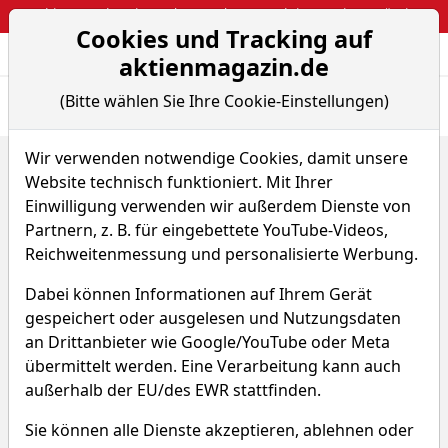
Webinar: So kassierst du trotzdem attraktive Optionsprämien
Cookies und Tracking auf
Aktien- und Arti
Seite
aktienmagazin.de
(Bitte wählen Sie Ihre Cookie-Einstellungen)
Übersicht
News
Charts
Fund.
Peers
Wir verwenden notwendige Cookies, damit unsere
Home
Aktien
Siltronic AG
Renditedreieck
Website technisch funktioniert. Mit Ihrer
Siltronic Aktie
Einwilligung verwenden wir außerdem Dienste von
Partnern, z. B. für eingebettete YouTube-Videos,
Reichweitenmessung und personalisierte Werbung.
Watchlist
WAF
WKN WAF300
Dabei können Informationen auf Ihrem Gerät
gespeichert oder ausgelesen und Nutzungsdaten
an Drittanbieter wie Google/YouTube oder Meta
übermittelt werden. Eine Verarbeitung kann auch
außerhalb der EU/des EWR stattfinden.
Siltronic Renditedreieck
Sie können alle Dienste akzeptieren, ablehnen oder