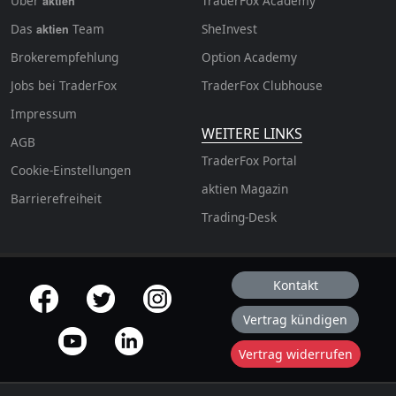
Über
TraderFox Academy
aktien
Das
Team
SheInvest
aktien
Brokerempfehlung
Option Academy
Jobs bei TraderFox
TraderFox Clubhouse
Impressum
WEITERE LINKS
AGB
TraderFox Portal
Cookie-Einstellungen
aktien Magazin
Barrierefreiheit
Trading-Desk
Kontakt
offizielle Social Media-Accounts
Vertrag kündigen
Vertrag widerrufen