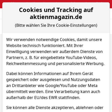
Webinar: So kassierst du trotzdem attraktive Optionsprämien
Cookies und Tracking auf
Aktien- und Arti
Seite
aktienmagazin.de
(Bitte wählen Sie Ihre Cookie-Einstellungen)
Übersicht
News
Charts
Fund.
Peers
Wir verwenden notwendige Cookies, damit unsere
Home
Aktien
Singapore Telecommunications Ltd.
Website technisch funktioniert. Mit Ihrer
Renditedreieck
Einwilligung verwenden wir außerdem Dienste von
Singapore
Partnern, z. B. für eingebettete YouTube-Videos,
Reichweitenmessung und personalisierte Werbung.
Telecommunications Aktie
Dabei können Informationen auf Ihrem Gerät
Watchlist
WKN A0KFC2
gespeichert oder ausgelesen und Nutzungsdaten
an Drittanbieter wie Google/YouTube oder Meta
übermittelt werden. Eine Verarbeitung kann auch
außerhalb der EU/des EWR stattfinden.
Sie können alle Dienste akzeptieren, ablehnen oder