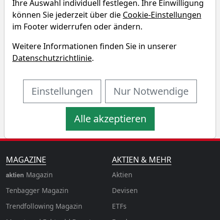
Ihre Auswahl individuell festlegen. Ihre Einwilligung
Singapore Telecommunications
können Sie jederzeit über die
Cookie-Einstellungen
Renditedreieck
im Footer widerrufen oder ändern.
Weitere Informationen finden Sie in unserer
Entdecken Sie auf einen Blick die Performance der
Datenschutzrichtlinie
.
Singapore Telecommunications Aktie über
verschiedene Zeiträume hinweg.
Einstellungen
Nur Notwendige
Alle akzeptieren
MAGAZINE
AKTIEN & MEHR
Magazin
Aktien
aktien
Tenbagger Magazin
Devisen
Trendfollowing Magazin
ETFs