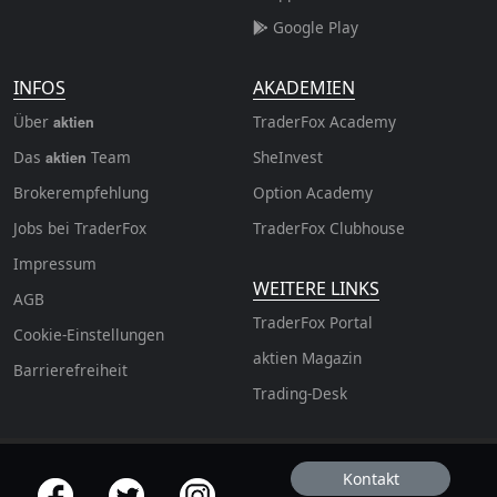
Google Play
INFOS
AKADEMIEN
Über
TraderFox Academy
aktien
Das
Team
SheInvest
aktien
Brokerempfehlung
Option Academy
Jobs bei TraderFox
TraderFox Clubhouse
Impressum
WEITERE LINKS
AGB
TraderFox Portal
Cookie-Einstellungen
aktien Magazin
Barrierefreiheit
Trading-Desk
Kontakt
offizielle Social Media-Accounts