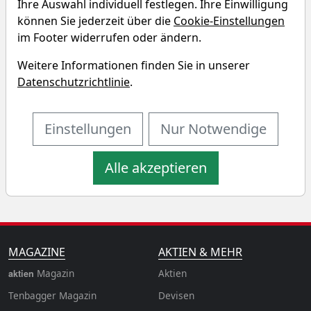
Sivers Semiconductors Sparplan-
Ihre Auswahl individuell festlegen. Ihre Einwilligung
Simulator
können Sie jederzeit über die
Cookie-Einstellungen
im Footer widerrufen oder ändern.
Startkapital
monatlicher Sparbetrag
Weitere Informationen finden Sie in unserer
Datenschutzrichtlinie
.
Startdatum wählen
Aktualisiere
Einstellungen
Nur Notwendige
n
Alle akzeptieren
MAGAZINE
AKTIEN & MEHR
Magazin
Aktien
aktien
Tenbagger Magazin
Devisen