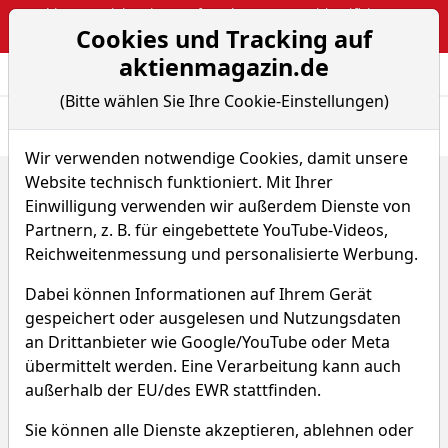
Webinar: Berichtsaison auf Hochtouren – So identifiziert man
Cookies und Tracking auf
Pivotal-News-Points
aktienmagazin.de
Aktien- und Arti
Seite
(Bitte wählen Sie Ihre Cookie-Einstellungen)
Übersicht
News
Charts
Fund.
Peers
Wir verwenden notwendige Cookies, damit unsere
Website technisch funktioniert. Mit Ihrer
Home
Aktien
Sivers Semiconductors AB
Sparplan-Simulator
Einwilligung verwenden wir außerdem Dienste von
Partnern, z. B. für eingebettete YouTube-Videos,
Sivers Semiconductors Aktie
Reichweitenmessung und personalisierte Werbung.
Dabei können Informationen auf Ihrem Gerät
Watchlist
SIVE
WKN A1W9Z9
gespeichert oder ausgelesen und Nutzungsdaten
an Drittanbieter wie Google/YouTube oder Meta
übermittelt werden. Eine Verarbeitung kann auch
außerhalb der EU/des EWR stattfinden.
Sie können alle Dienste akzeptieren, ablehnen oder