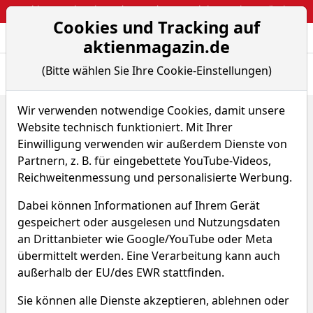
Webinar: So kassierst du trotzdem attraktive Optionsprämien
Cookies und Tracking auf
Aktien- und Arti
Seite
aktienmagazin.de
(Bitte wählen Sie Ihre Cookie-Einstellungen)
Übersicht
News
Charts
Fund.
Peers
Wir verwenden notwendige Cookies, damit unsere
Home
Aktien
SMA Solar Technology AG
Website technisch funktioniert. Mit Ihrer
Sparplan-Simulator
Einwilligung verwenden wir außerdem Dienste von
SMA Solar Technology Aktie
Partnern, z. B. für eingebettete YouTube-Videos,
Reichweitenmessung und personalisierte Werbung.
Watchlist
S92
WKN A0DJ6J
Dabei können Informationen auf Ihrem Gerät
gespeichert oder ausgelesen und Nutzungsdaten
an Drittanbieter wie Google/YouTube oder Meta
übermittelt werden. Eine Verarbeitung kann auch
außerhalb der EU/des EWR stattfinden.
SMA Solar Technology Sparplan-
Sie können alle Dienste akzeptieren, ablehnen oder