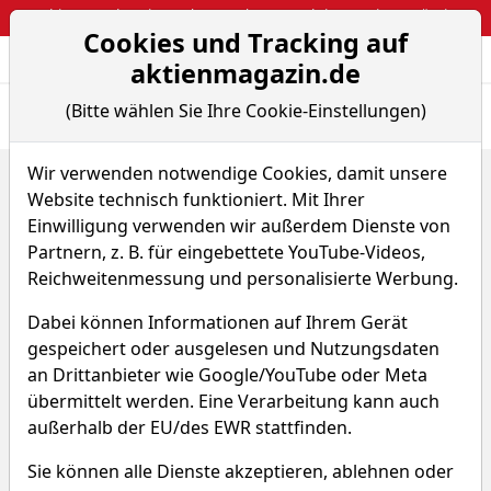
Webinar: So kassierst du trotzdem attraktive Optionsprämien
Cookies und Tracking auf
Aktien- und Arti
Seite
aktienmagazin.de
(Bitte wählen Sie Ihre Cookie-Einstellungen)
Übersicht
News
Charts
Fund.
Peers
Wir verwenden notwendige Cookies, damit unsere
Home
Aktien
Terns Pharmaceuticals Inc.
Website technisch funktioniert. Mit Ihrer
Sparplan-Simulator
Einwilligung verwenden wir außerdem Dienste von
Terns Pharmaceuticals Aktie
Partnern, z. B. für eingebettete YouTube-Videos,
Reichweitenmessung und personalisierte Werbung.
Watchlist
430
WKN A2QNWR
Dabei können Informationen auf Ihrem Gerät
gespeichert oder ausgelesen und Nutzungsdaten
an Drittanbieter wie Google/YouTube oder Meta
übermittelt werden. Eine Verarbeitung kann auch
außerhalb der EU/des EWR stattfinden.
Terns Pharmaceuticals Sparplan-
Sie können alle Dienste akzeptieren, ablehnen oder