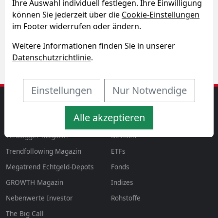
Ihre Auswahl individuell festlegen. Ihre Einwilligung
Entdecken Sie auf einen Blick die Performance der GEO
können Sie jederzeit über die
Cookie-Einstellungen
Group Aktie über verschiedene Zeiträume hinweg.
im Footer widerrufen oder ändern.
Weitere Informationen finden Sie in unserer
Datenschutzrichtlinie
.
Einstellungen
Nur Notwendige
MAGAZINE
AKTIEN & MEHR
Alle akzeptieren
Magazin
Aktien
aktien
Tenbagger Magazin
Devisen
Trendfollowing Magazin
ETFs
Megatrend Echtgeld-Depots
Fonds
GROWTH
Magazin
Indizes
Nebenwerte Investor
Rohstoffe
The Big Call