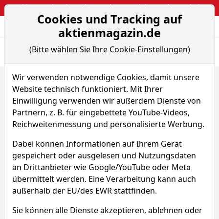
Webinar: So kassierst du trotzdem attraktive Optionsprämien
Cookies und Tracking auf
Aktien- und Arti
Seite
aktienmagazin.de
(Bitte wählen Sie Ihre Cookie-Einstellungen)
Übersicht
News
Charts
Fund.
Peers
Wir verwenden notwendige Cookies, damit unsere
Home
Aktien
The GEO Group Inc.
Renditedreieck
Website technisch funktioniert. Mit Ihrer
GEO Group Aktie
Einwilligung verwenden wir außerdem Dienste von
Partnern, z. B. für eingebettete YouTube-Videos,
Reichweitenmessung und personalisierte Werbung.
Watchlist
GEO
WKN A11662
Dabei können Informationen auf Ihrem Gerät
gespeichert oder ausgelesen und Nutzungsdaten
an Drittanbieter wie Google/YouTube oder Meta
übermittelt werden. Eine Verarbeitung kann auch
außerhalb der EU/des EWR stattfinden.
GEO Group Renditedreieck
Sie können alle Dienste akzeptieren, ablehnen oder