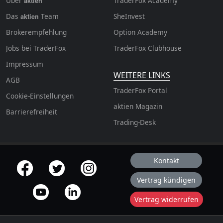
Über
TraderFox Academy
aktien
Das
Team
SheInvest
aktien
Brokerempfehlung
Option Academy
Jobs bei TraderFox
TraderFox Clubhouse
Impressum
WEITERE LINKS
AGB
TraderFox Portal
Cookie-Einstellungen
aktien Magazin
Barrierefreiheit
Trading-Desk
Kontakt
offizielle Social Media-Accounts
Vertrag kündigen
Vertrag widerrufen