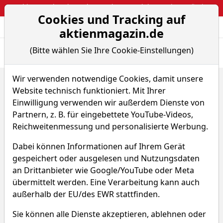
Webinar: So kassierst du trotzdem attraktive Optionsprämien
Cookies und Tracking auf
Aktien- und Arti
Seite
aktienmagazin.de
(Bitte wählen Sie Ihre Cookie-Einstellungen)
Übersicht
News
Charts
Fund.
Peers
Wir verwenden notwendige Cookies, damit unsere
Home
Aktien
TKO Group Holdings Inc
Website technisch funktioniert. Mit Ihrer
Sparplan-Simulator
Einwilligung verwenden wir außerdem Dienste von
TKO Group Holdings Aktie
Partnern, z. B. für eingebettete YouTube-Videos,
Reichweitenmessung und personalisierte Werbung.
Watchlist
TKO
WKN A3ET9E
Dabei können Informationen auf Ihrem Gerät
gespeichert oder ausgelesen und Nutzungsdaten
an Drittanbieter wie Google/YouTube oder Meta
übermittelt werden. Eine Verarbeitung kann auch
außerhalb der EU/des EWR stattfinden.
TKO Group Holdings Sparplan-
Sie können alle Dienste akzeptieren, ablehnen oder