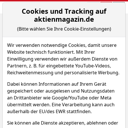
Aktien- und Arti
Seite
Cookies und Tracking auf
aktienmagazin.de
Home
Artikel
Aktien-Screener
(Bitte wählen Sie Ihre Cookie-Einstellungen)
Welche CANSLIM-Aktien sollten Trader für 2024 auf...
Wir verwenden notwendige Cookies, damit unsere
Aktien-Screener
Website technisch funktioniert. Mit Ihrer
Einwilligung verwenden wir außerdem Dienste von
Welche CANSLIM-Aktien
Partnern, z. B. für eingebettete YouTube-Videos,
sollten Trader für 2024 auf die
Reichweitenmessung und personalisierte Werbung.
Watchlist setzen?
Dabei können Informationen auf Ihrem Gerät
Von aktien Magazin
–
Aktualisiert am 18.12.23
gespeichert oder ausgelesen und Nutzungsdaten
16:21
an Drittanbieter wie Google/YouTube oder Meta
übermittelt werden. Eine Verarbeitung kann auch
außerhalb der EU/des EWR stattfinden.
Sie können alle Dienste akzeptieren, ablehnen oder