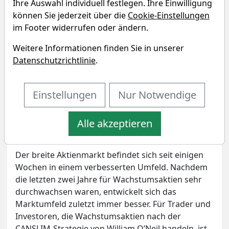
Ihre Auswahl individuell festlegen. Ihre Einwilligung
können Sie jederzeit über die
Cookie-Einstellungen
im Footer widerrufen oder ändern.
Weitere Informationen finden Sie in unserer
Datenschutzrichtlinie
.
Bildherkunft: AdobeStock_86269663
Einstellungen
Nur Notwendige
Kommentar verfassen
Artikel drucken
Eigenpositionen
Alle akzeptieren
Der breite Aktienmarkt befindet sich seit einigen
Wochen in einem verbesserten Umfeld. Nachdem
die letzten zwei Jahre für Wachstumsaktien sehr
durchwachsen waren, entwickelt sich das
Marktumfeld zuletzt immer besser. Für Trader und
Investoren, die Wachstumsaktien nach der
CANSLIM-Strategie von William O’Neil handeln, ist