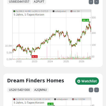
US6833441057
A2PUFT
-
-
Dream Finders Homes
zu Watchlist hin
Watchlist
US26154D1000
A2QMNU
-
-