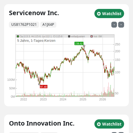
Servicenow Inc.
zu Watchlist hin
Watchlist
US81762P1021
A1JX4P
-
-
Onto Innovation Inc.
zu Watchlist hin
Watchlist