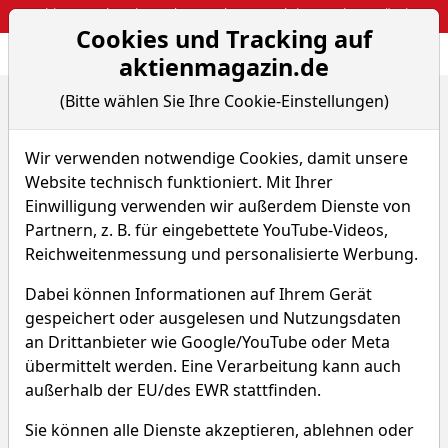
Webinar: So kassierst du trotzdem attraktive Optionsprämien
Cookies und Tracking auf
Aktien- und Arti
Seite
aktienmagazin.de
(Bitte wählen Sie Ihre Cookie-Einstellungen)
Home
Artikel
Strategien
Märkte am Limit: Zehn Grafiken, die jeder Investo...
Wir verwenden notwendige Cookies, damit unsere
Website technisch funktioniert. Mit Ihrer
Strategien
HOT
Einwilligung verwenden wir außerdem Dienste von
Partnern, z. B. für eingebettete YouTube-Videos,
Märkte am Limit: Zehn
Reichweitenmessung und personalisierte Werbung.
Grafiken, die jeder Investor
Dabei können Informationen auf Ihrem Gerät
kennen muss
gespeichert oder ausgelesen und Nutzungsdaten
Von J. Research
–
(
Freier Redakteur)
an Drittanbieter wie Google/YouTube oder Meta
Aktualisiert am 13.06.26 07:42
übermittelt werden. Eine Verarbeitung kann auch
außerhalb der EU/des EWR stattfinden.
Sie können alle Dienste akzeptieren, ablehnen oder