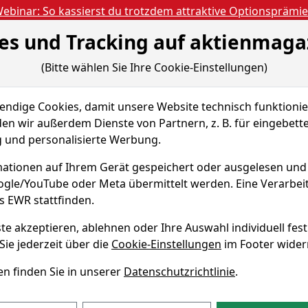
ebinar: So kassierst du trotzdem attraktive Optionsprämi
es und Tracking auf aktienmaga
Aktien- und Artikels
ien
Nachrichten
Magazine
Gratis Accoun
(Bitte wählen Sie Ihre Cookie-Einstellungen)
 & Tools
dige Cookies, damit unsere Website technisch funktionier
REICH-FONDS
Chart-Tool
en wir außerdem Dienste von Partnern, z. B. für eingebett
und personalisierte Werbung.
ESTERREICH-
ationen auf Ihrem Gerät gespeichert oder ausgelesen un
oogle/YouTube oder Meta übermittelt werden. Eine Verarbe
s EWR stattfinden.
ISIN AT0000662275
te akzeptieren, ablehnen oder Ihre Auswahl individuell fest
Sie jederzeit über die
Cookie-Einstellungen
im Footer wider
n finden Sie in unserer
Datenschutzrichtlinie
.
TERREICH-FONDS Chart