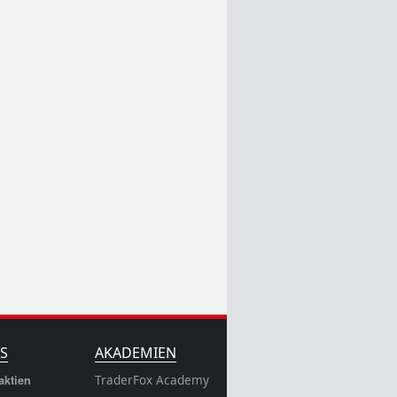
S
AKADEMIEN
TraderFox Academy
aktien