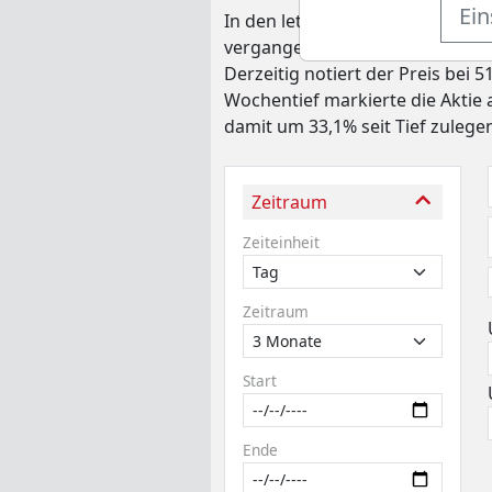
Ein
In den letzten 52 Wochen hat d
vergangenen vier Wochen lag di
Derzeitig notiert der Preis bei
Wochentief markierte die Aktie 
damit um 33,1% seit Tief zulege
Zeitraum
Zeiteinheit
Zeitraum
Start
Ende