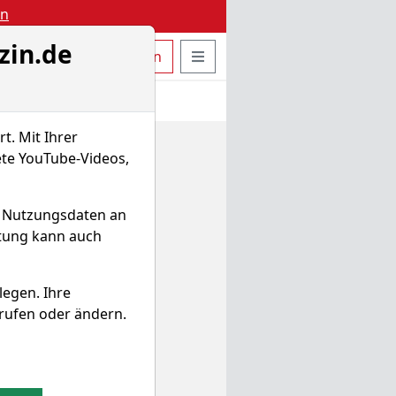
en
zin.de
uche öffnen
Seitennavigation öffnen
t
Bestellen
Login
t. Mit Ihrer
ete YouTube-Videos,
d Nutzungsdaten an
itung kann auch
legen. Ihre
rufen oder ändern.