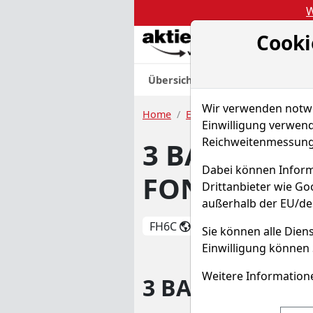
W
Cooki
Akt
Übersicht
Nachrichten
Charts
Wir verwenden notwen
Home
ETFs
3 BANKEN OESTER
Einwilligung verwend
Reichweitenmessung 
3 BANKEN O
Dabei können Inform
FONDS
Drittanbieter wie G
außerhalb der EU/de
FH6C
WKN 255243
Sie können alle Diens
Einwilligung können 
Weitere Informatione
3 BANKEN OES