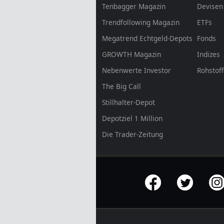
Tenbagger Magazin
Devisen
Trendfollowing Magazin
ETFs
Megatrend Echtgeld-Depots
Fonds
GROWTH
Magazin
Indizes
Nebenwerte Investor
Rohstof
The Big Call
Stillhalter-Depot
Depotziel 1 Million
Die Trader-Zeitung
offizielle Social Media-Accounts