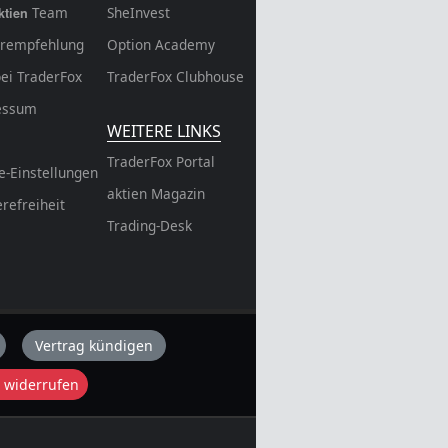
Team
SheInvest
ktien
rempfehlung
Option Academy
bei TraderFox
TraderFox Clubhouse
essum
WEITERE LINKS
TraderFox Portal
e-Einstellungen
aktien Magazin
erefreiheit
Trading-Desk
Vertrag kündigen
 widerrufen