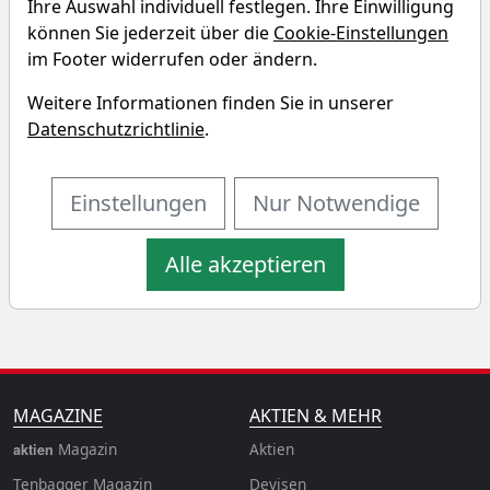
Ihre Auswahl individuell festlegen. Ihre Einwilligung
können Sie jederzeit über die
Cookie-Einstellungen
im Footer widerrufen oder ändern.
Aberdeen Global - Asia Pacific
Weitere Informationen finden Sie in unserer
Equity S2 Renditedreieck
Datenschutzrichtlinie
.
Entdecken Sie auf einen Blick die Performance des
Aberdeen Global - Asia Pacific Equity S2 ETF über
Einstellungen
Nur Notwendige
verschiedene Zeiträume hinweg.
Alle akzeptieren
MAGAZINE
AKTIEN & MEHR
Magazin
Aktien
aktien
Tenbagger Magazin
Devisen