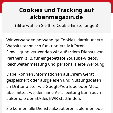
Webinar: Berichtsaison auf Hochtouren – So identifiziert man
Cookies und Tracking auf
Pivotal-News-Points
aktienmagazin.de
Aktien- und Arti
Seite
(Bitte wählen Sie Ihre Cookie-Einstellungen)
Übersicht
News
Charts
Wir verwenden notwendige Cookies, damit unsere
Website technisch funktioniert. Mit Ihrer
Home
ETFs
Aberdeen Global - Asia Pacific Equity S2
Renditedreieck
Einwilligung verwenden wir außerdem Dienste von
Partnern, z. B. für eingebettete YouTube-Videos,
Aberdeen Global - Asia Pacific
Reichweitenmessung und personalisierte Werbung.
Equity S2
Dabei können Informationen auf Ihrem Gerät
gespeichert oder ausgelesen und Nutzungsdaten
AEF8
WKN A1CS3X
an Drittanbieter wie Google/YouTube oder Meta
übermittelt werden. Eine Verarbeitung kann auch
ISIN LU0476875868
außerhalb der EU/des EWR stattfinden.
Sie können alle Dienste akzeptieren, ablehnen oder