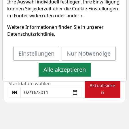
Ihre Auswahl individuell festlegen. Ihre Einwilligung
können Sie jederzeit über die
Cookie-Einstellungen
im Footer widerrufen oder ändern.
Weitere Informationen finden Sie in unserer
ACATIS GANE VALUE EVENT
Datenschutzrichtlinie
.
FONDS der Universal Investment
GmbH Sparplan-Simulator
Einstellungen
Nur Notwendige
Startkapital
monatlicher Sparbetrag
Alle akzeptieren
Startdatum wählen
Aktualisiere
n