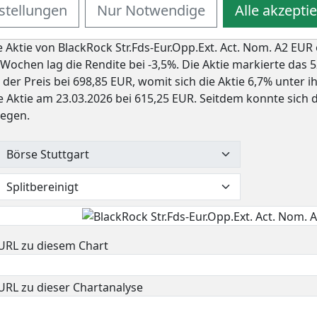
ds-Eur.Opp.Ext. Act. Nom. A2
stellungen
Nur Notwendige
Alle akzepti
 Aktie von BlackRock Str.Fds-Eur.Opp.Ext. Act. Nom. A2 EUR 
r Wochen lag die Rendite bei -3,5%. Die Aktie markierte da
rt der Preis bei 698,85 EUR, womit sich die Aktie 6,7% unte
 Aktie am 23.03.2026 bei 615,25 EUR. Seitdem konnte sich d
legen.
URL zu diesem Chart
URL zu dieser Chartanalyse