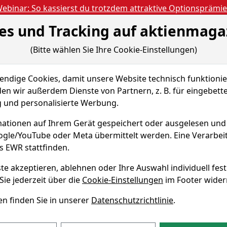
ebinar: So kassierst du trotzdem attraktive Optionsprämi
es und Tracking auf aktienmaga
Aktien- und Artikels
ien
Nachrichten
Magazine
Gratis Accoun
(Bitte wählen Sie Ihre Cookie-Einstellungen)
 & Tools
dige Cookies, damit unsere Website technisch funktionier
ur.Opp.Ext. Act. Nom. A2 EUR o....
Chart-Tool
en wir außerdem Dienste von Partnern, z. B. für eingebett
und personalisierte Werbung.
r.Fds-
ationen auf Ihrem Gerät gespeichert oder ausgelesen un
 Act. Nom. A2
oogle/YouTube oder Meta übermittelt werden. Eine Verarbe
s EWR stattfinden.
te akzeptieren, ablehnen oder Ihre Auswahl individuell fest
Sie jederzeit über die
Cookie-Einstellungen
im Footer wider
313923228
n finden Sie in unserer
Datenschutzrichtlinie
.