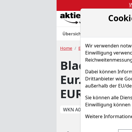
W
Cooki
Akt
Übersicht
Nachrichten
Charts
Wir verwenden notwen
Home
ETFs
BlackRock Str.Fds-E
Einwilligung verwend
Reichweitenmessung 
BlackRock St
Dabei können Inform
Eur.Opp.Ext.
Drittanbieter wie G
außerhalb der EU/de
EUR o.N.
Sie können alle Diens
Einwilligung können 
WKN A0MYJN
ISIN LU0
Weitere Informatione