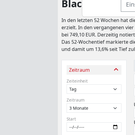
BlackRock Str.F
Ein
In den letzten 52 Wochen hat die
erzielt. In den vergangenen vie
bei 749,10 EUR. Derzeitig notie
Das 52-Wochentief markierte die
und damit um 13,6% seit Tief zu
Zeitraum
Zeiteinheit
Zeitraum
Start