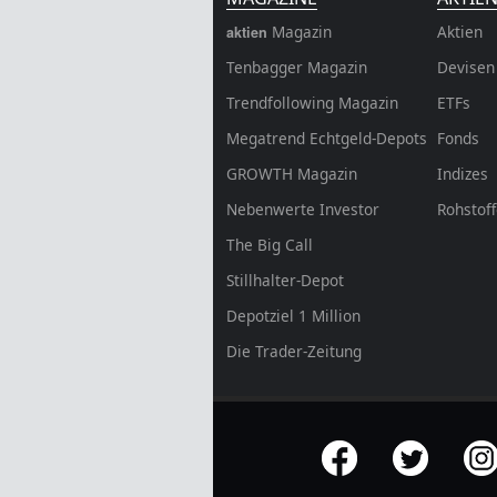
Magazin
Aktien
aktien
Tenbagger Magazin
Devisen
Trendfollowing Magazin
ETFs
Megatrend Echtgeld-Depots
Fonds
GROWTH
Magazin
Indizes
Nebenwerte Investor
Rohstof
The Big Call
Stillhalter-Depot
Depotziel 1 Million
Die Trader-Zeitung
offizielle Social Media-Accounts