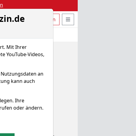
en
zin.de
uche öffnen
Seitennavigation öffnen
t
Bestellen
Login
t. Mit Ihrer
ete YouTube-Videos,
d Nutzungsdaten an
itung kann auch
legen. Ihre
rufen oder ändern.