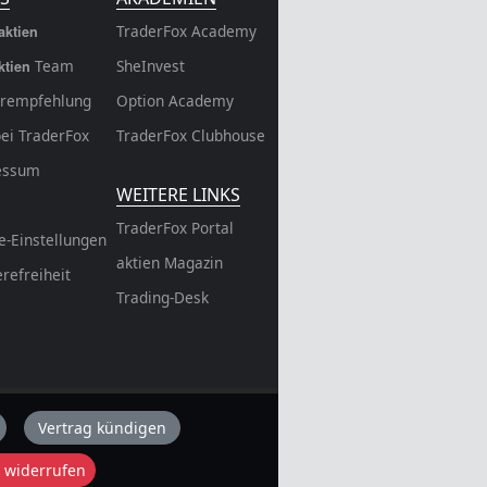
TraderFox Academy
aktien
Team
SheInvest
ktien
rempfehlung
Option Academy
bei TraderFox
TraderFox Clubhouse
essum
WEITERE LINKS
TraderFox Portal
e-Einstellungen
aktien Magazin
erefreiheit
Trading-Desk
Vertrag kündigen
 widerrufen