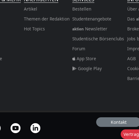
Artikel
Bestellen
Über
Themen der Redaktion
Studentenangebote
Das
a
Hot Topics
Newsletter
Broke
aktien
Studentische Börsenclubs
Jobs 
Forum
Impr
fe
App Store
AGB
Google Play
Cooki
Barri
Kontakt
Vertrag