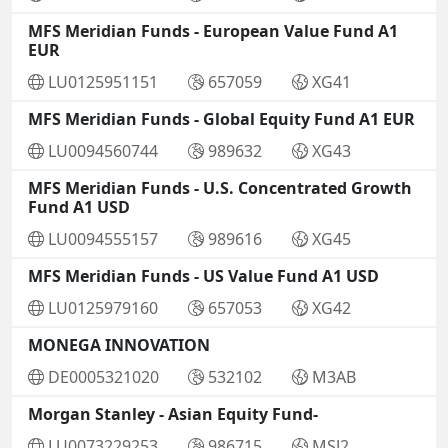
MFS Meridian Funds - European Value Fund A1
EUR
LU0125951151
657059
XG41
MFS Meridian Funds - Global Equity Fund A1 EUR
LU0094560744
989632
XG43
MFS Meridian Funds - U.S. Concentrated Growth
Fund A1 USD
LU0094555157
989616
XG45
MFS Meridian Funds - US Value Fund A1 USD
LU0125979160
657053
XG42
MONEGA INNOVATION
DE0005321020
532102
M3AB
Morgan Stanley - Asian Equity Fund-
LU0073229253
986715
MSJ2