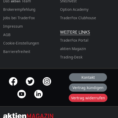
Das
Team
SheInvest
aktien
Brokerempfehlung
Option Academy
Jobs bei TraderFox
TraderFox Clubhouse
Impressum
WEITERE LINKS
AGB
TraderFox Portal
Cookie-Einstellungen
aktien Magazin
Barrierefreiheit
Trading-Desk
Kontakt
offizielle Social Media-Accounts
Vertrag kündigen
Vertrag widerrufen