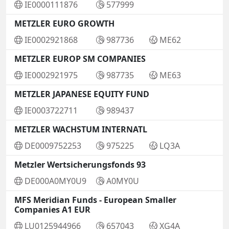
IE0000111876
577999
METZLER EURO GROWTH
IE0002921868
987736
ME62
METZLER EUROP SM COMPANIES
IE0002921975
987735
ME63
METZLER JAPANESE EQUITY FUND
IE0003722711
989437
METZLER WACHSTUM INTERNATL
DE0009752253
975225
LQ3A
Metzler Wertsicherungsfonds 93
DE000A0MY0U9
A0MY0U
MFS Meridian Funds - European Smaller
Companies A1 EUR
LU0125944966
657043
XG4A