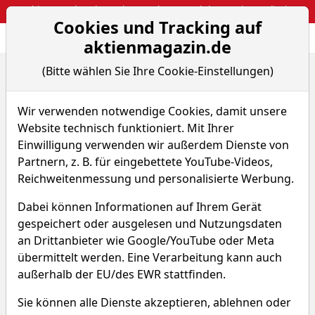
Webinar: So kassierst du trotzdem attraktive Optionsprämien
Cookies und Tracking auf
Aktien- und Arti
Seite
aktienmagazin.de
(Bitte wählen Sie Ihre Cookie-Einstellungen)
Home
ETFs
Wir verwenden notwendige Cookies, damit unsere
ETFs
Website technisch funktioniert. Mit Ihrer
Einwilligung verwenden wir außerdem Dienste von
Partnern, z. B. für eingebettete YouTube-Videos,
Reichweitenmessung und personalisierte Werbung.
0
A
B
C
D
E
F
G
H
I
J
K
Dabei können Informationen auf Ihrem Gerät
L
M
N
O
P
Q
R
S
T
U
V
gespeichert oder ausgelesen und Nutzungsdaten
an Drittanbieter wie Google/YouTube oder Meta
W
X
übermittelt werden. Eine Verarbeitung kann auch
außerhalb der EU/des EWR stattfinden.
Sie können alle Dienste akzeptieren, ablehnen oder
M & W Invest: M & W Capital Inhaber-Anteile o.N.