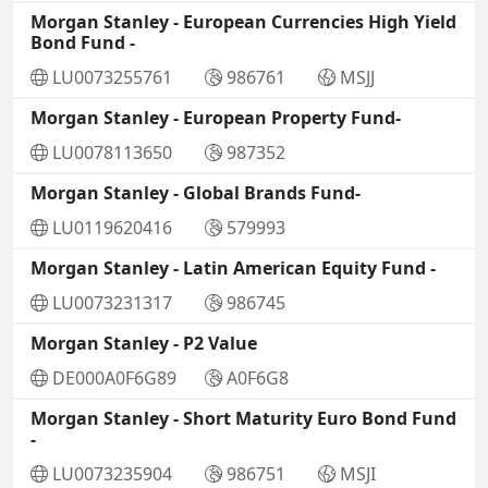
Morgan Stanley - European Currencies High Yield
Bond Fund -
LU0073255761
986761
MSJJ
Morgan Stanley - European Property Fund-
LU0078113650
987352
Morgan Stanley - Global Brands Fund-
LU0119620416
579993
Morgan Stanley - Latin American Equity Fund -
LU0073231317
986745
Morgan Stanley - P2 Value
DE000A0F6G89
A0F6G8
Morgan Stanley - Short Maturity Euro Bond Fund
-
LU0073235904
986751
MSJI