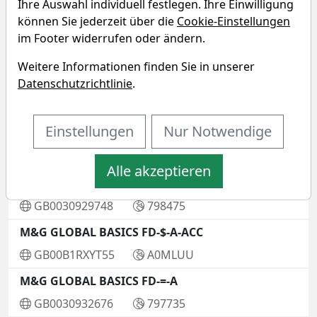
Ihre Auswahl individuell festlegen. Ihre Einwilligung
LU0126525004
634782
LR1S
können Sie jederzeit über die
Cookie-Einstellungen
M&G CORPORATE BOND-EUR-A-ACC
im Footer widerrufen oder ändern.
GB0032137860
806087
Weitere Informationen finden Sie in unserer
Datenschutzrichtlinie
.
M&G EUR INDEX TRACK-=-A-ACC
GB0030929417
798474
Einstellungen
Nur Notwendige
M&G European Euro
GB0030928997
798470
Alle akzeptieren
M&G EUROPEAN SM CO-=-A-ACC
GB0030929748
798475
M&G GLOBAL BASICS FD-$-A-ACC
GB00B1RXYT55
A0MLUU
M&G GLOBAL BASICS FD-=-A
GB0030932676
797735