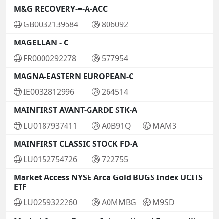
M&G RECOVERY-=-A-ACC
GB0032139684
806092
MAGELLAN - C
FR0000292278
577954
MAGNA-EASTERN EUROPEAN-C
IE0032812996
264514
MAINFIRST AVANT-GARDE STK-A
LU0187937411
A0B91Q
MAM3
MAINFIRST CLASSIC STOCK FD-A
LU0152754726
722755
Market Access NYSE Arca Gold BUGS Index UCITS
ETF
LU0259322260
A0MMBG
M9SD