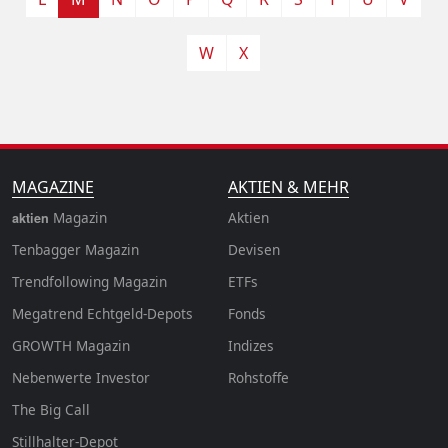
W
X
MAGAZINE
AKTIEN & MEHR
Magazin
Aktien
aktien
Tenbagger Magazin
Devisen
Trendfollowing Magazin
ETFs
Megatrend Echtgeld-Depots
Fonds
GROWTH
Magazin
Indizes
Nebenwerte Investor
Rohstoffe
The Big Call
Stillhalter-Depot