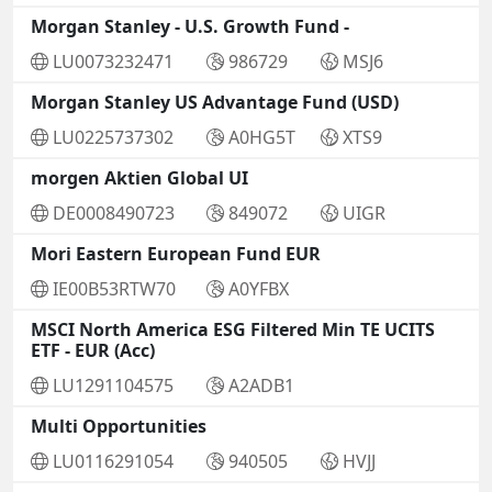
Morgan Stanley - U.S. Growth Fund -
LU0073232471
986729
MSJ6
Morgan Stanley US Advantage Fund (USD)
LU0225737302
A0HG5T
XTS9
morgen Aktien Global UI
DE0008490723
849072
UIGR
Mori Eastern European Fund EUR
IE00B53RTW70
A0YFBX
MSCI North America ESG Filtered Min TE UCITS
ETF - EUR (Acc)
LU1291104575
A2ADB1
Multi Opportunities
LU0116291054
940505
HVJJ