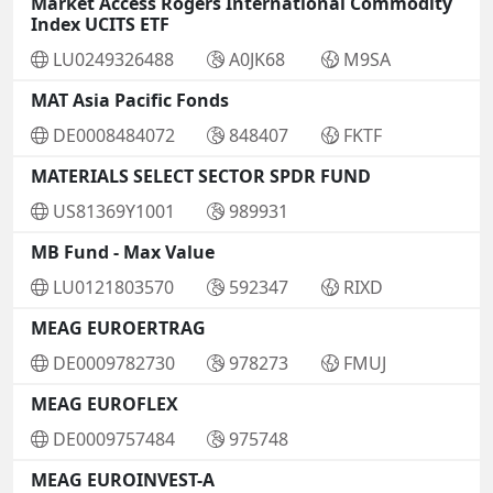
Market Access Rogers International Commodity
Index UCITS ETF
LU0249326488
A0JK68
M9SA
MAT Asia Pacific Fonds
DE0008484072
848407
FKTF
MATERIALS SELECT SECTOR SPDR FUND
US81369Y1001
989931
MB Fund - Max Value
LU0121803570
592347
RIXD
MEAG EUROERTRAG
DE0009782730
978273
FMUJ
MEAG EUROFLEX
DE0009757484
975748
MEAG EUROINVEST-A