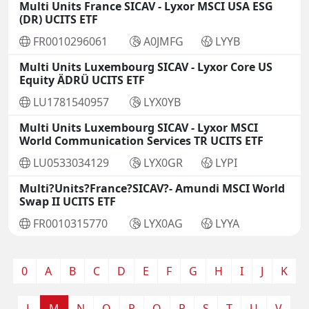
Multi Units France SICAV - Lyxor MSCI USA ESG
(DR) UCITS ETF
FR0010296061
A0JMFG
LYYB
Multi Units Luxembourg SICAV - Lyxor Core US
Equity ÄDRÜ UCITS ETF
LU1781540957
LYX0YB
Multi Units Luxembourg SICAV - Lyxor MSCI
World Communication Services TR UCITS ETF
LU0533034129
LYX0GR
LYPI
Multi?Units?France?SICAV?- Amundi MSCI World
Swap II UCITS ETF
FR0010315770
LYX0AG
LYYA
0
A
B
C
D
E
F
G
H
I
J
K
L
M
N
O
P
Q
R
S
T
U
V