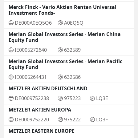
Merck Finck - Vario Aktien Renten Universal
Investment Fonds-
DE000A0EQ5Q6
A0EQ5Q
Merian Global Investors Series - Merian China
Equity Fund
IE0005272640
632589
Merian Global Investors Series - Merian Pacific
Equity Fund
IE0005264431
632586
METZLER AKTIEN DEUTSCHLAND
DE0009752238
975223
LQ3E
METZLER AKTIEN EUROPA
DE0009752220
975222
LQ3F
METZLER EASTERN EUROPE