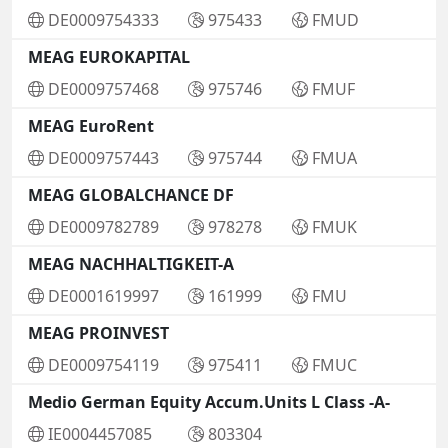
DE0009754333
975433
FMUD
MEAG EUROKAPITAL
DE0009757468
975746
FMUF
MEAG EuroRent
DE0009757443
975744
FMUA
MEAG GLOBALCHANCE DF
DE0009782789
978278
FMUK
MEAG NACHHALTIGKEIT-A
DE0001619997
161999
FMU
MEAG PROINVEST
DE0009754119
975411
FMUC
Medio German Equity Accum.Units L Class -A-
IE0004457085
803304