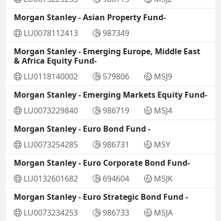
Morgan Stanley - Asian Property Fund-
LU0078112413
987349
Morgan Stanley - Emerging Europe, Middle East
& Africa Equity Fund-
LU0118140002
579806
MSJ9
Morgan Stanley - Emerging Markets Equity Fund-
LU0073229840
986719
MSJ4
Morgan Stanley - Euro Bond Fund -
LU0073254285
986731
MSY
Morgan Stanley - Euro Corporate Bond Fund-
LU0132601682
694604
MSJK
Morgan Stanley - Euro Strategic Bond Fund -
LU0073234253
986733
MSJA