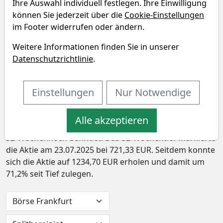
Ihre Auswahl individuell festlegen. Ihre Einwilligung
können Sie jederzeit über die
Cookie-Einstellungen
Candriam Equities L
im Footer widerrufen oder ändern.
Biotechnology C Chart
Weitere Informationen finden Sie in unserer
Datenschutzrichtlinie
.
In den letzten 52 Wochen hat die Aktie von Candriam
Equities L Biotechnology C eine Rendite von 71,1%
erzielt. In den vergangenen vier Wochen lag die Rendite
Einstellungen
Nur Notwendige
bei -0,1%. Die Aktie markierte das 52-Wochenhoch am
09.07.2026 bei 1270,83 EUR. Derzeitig notiert der Preis
Alle akzeptieren
bei 1234,70 EUR, womit sich die Aktie 2,8% unter ihrem
52-Wochenhoch befindet. Das 52-Wochentief markierte
die Aktie am 23.07.2025 bei 721,33 EUR. Seitdem konnte
sich die Aktie auf 1234,70 EUR erholen und damit um
71,2% seit Tief zulegen.