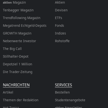
Magazin
Aktien
aktien
Tenbagger Magazin
Devisen
Trendfollowing Magazin
ETFs
Megatrend Echtgeld-Depots
Fonds
GROWTH
Magazin
Indizes
Nebenwerte Investor
Rohstoffe
The Big Call
Stillhalter-Depot
Depotziel 1 Million
Die Trader-Zeitung
NACHRICHTEN
SERVICES
Artikel
Bestellen
Themen der Redaktion
Studentenangebote
Hot Topics
Newsletter
aktien