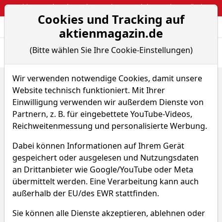
Webinar: So kassierst du trotzdem attraktive Optionsprämien
Cookies und Tracking auf
Aktien- und Arti
Seite
aktienmagazin.de
(Bitte wählen Sie Ihre Cookie-Einstellungen)
Übersicht
News
Charts
Wir verwenden notwendige Cookies, damit unsere
Home
Fonds
Candriam Equities L Biotechnology C
Website technisch funktioniert. Mit Ihrer
Chart-Tool
Einwilligung verwenden wir außerdem Dienste von
Candriam Equities L
Partnern, z. B. für eingebettete YouTube-Videos,
Reichweitenmessung und personalisierte Werbung.
Biotechnology C
Dabei können Informationen auf Ihrem Gerät
XUJ4
WKN 939838
gespeichert oder ausgelesen und Nutzungsdaten
an Drittanbieter wie Google/YouTube oder Meta
ISIN LU0108459040
übermittelt werden. Eine Verarbeitung kann auch
außerhalb der EU/des EWR stattfinden.
Sie können alle Dienste akzeptieren, ablehnen oder