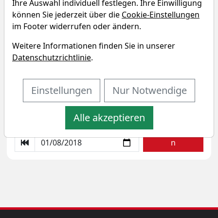
Ihre Auswahl individuell festlegen. Ihre Einwilligung
können Sie jederzeit über die
Cookie-Einstellungen
im Footer widerrufen oder ändern.
DKB Nachhaltigkeitsfonds Â–
Weitere Informationen finden Sie in unserer
DKB Nachhaltigkeitsfonds SDG
Datenschutzrichtlinie
.
Sparplan-Simulator
Einstellungen
Nur Notwendige
Startkapital
monatlicher Sparbetrag
Alle akzeptieren
Startdatum wählen
Aktualisiere
n