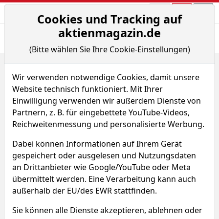
Aktien- und Arti
Seite
Cookies und Tracking auf
aktienmagazin.de
Übersicht
News
Charts
(Bitte wählen Sie Ihre Cookie-Einstellungen)
Home
Fonds
DKB Nachhaltigkeitsfonds Â– DKB Nachhaltigkeits...
Wir verwenden notwendige Cookies, damit unsere
Sparplan-Simulator
Website technisch funktioniert. Mit Ihrer
Einwilligung verwenden wir außerdem Dienste von
DKB Nachhaltigkeitsfonds Â–
Partnern, z. B. für eingebettete YouTube-Videos,
DKB Nachhaltigkeitsfonds
Reichweitenmessung und personalisierte Werbung.
SDG
Dabei können Informationen auf Ihrem Gerät
gespeichert oder ausgelesen und Nutzungsdaten
an Drittanbieter wie Google/YouTube oder Meta
DKEB
WKN 541954
übermittelt werden. Eine Verarbeitung kann auch
ISIN LU0117118041
außerhalb der EU/des EWR stattfinden.
Sie können alle Dienste akzeptieren, ablehnen oder