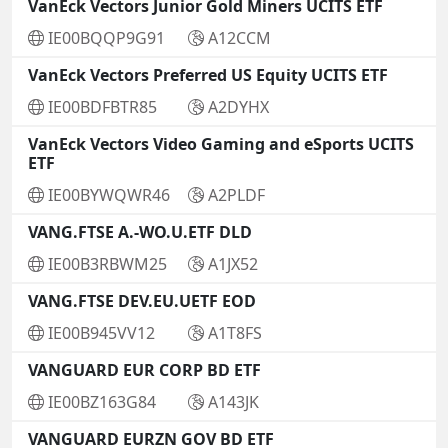
VanEck Vectors Junior Gold Miners UCITS ETF
IE00BQQP9G91
A12CCM
VanEck Vectors Preferred US Equity UCITS ETF
IE00BDFBTR85
A2DYHX
VanEck Vectors Video Gaming and eSports UCITS
ETF
IE00BYWQWR46
A2PLDF
VANG.FTSE A.-WO.U.ETF DLD
IE00B3RBWM25
A1JX52
VANG.FTSE DEV.EU.UETF EOD
IE00B945VV12
A1T8FS
VANGUARD EUR CORP BD ETF
IE00BZ163G84
A143JK
VANGUARD EURZN GOV BD ETF