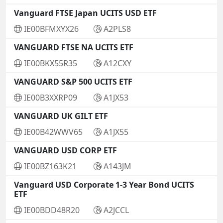
Vanguard FTSE Japan UCITS USD ETF
IE00BFMXYX26
A2PLS8
VANGUARD FTSE NA UCITS ETF
IE00BKX55R35
A12CXY
VANGUARD S&P 500 UCITS ETF
IE00B3XXRP09
A1JX53
VANGUARD UK GILT ETF
IE00B42WWV65
A1JX55
VANGUARD USD CORP ETF
IE00BZ163K21
A143JM
Vanguard USD Corporate 1-3 Year Bond UCITS
ETF
IE00BDD48R20
A2JCCL