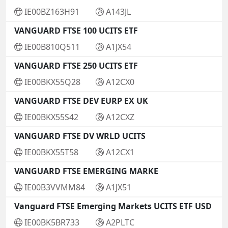
IE00BZ163H91
A143JL
VANGUARD FTSE 100 UCITS ETF
IE00B810Q511
A1JX54
VANGUARD FTSE 250 UCITS ETF
IE00BKX55Q28
A12CX0
VANGUARD FTSE DEV EURP EX UK
IE00BKX55S42
A12CXZ
VANGUARD FTSE DV WRLD UCITS
IE00BKX55T58
A12CX1
VANGUARD FTSE EMERGING MARKE
IE00B3VVMM84
A1JX51
Vanguard FTSE Emerging Markets UCITS ETF USD
IE00BK5BR733
A2PLTC