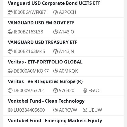
Vanguard USD Corporate Bond UCITS ETF
IE00BGYWFK87
A2PCCH
VANGUARD USD EM GOVT ETF
IE00BZ163L38
A143JQ
VANGUARD USD TREASURY ETF
IE00BZ163M45
A143JN
Veritas - ETF-PORTFOLIO GLOBAL
DE000A0MKQK7
A0MKQK
Veritas - Ve-RI Equities Europe (R)
DE0009763201
976320
FGUC
Vontobel Fund - Clean Technology
LU0384405600
A0RCVW
UEUW
Vontobel Fund - Emerging Markets Equity