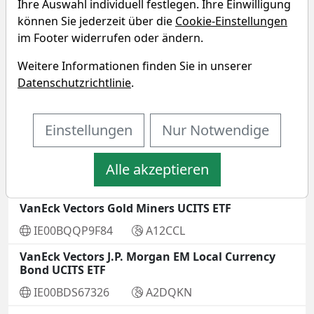
Ihre Auswahl individuell festlegen. Ihre Einwilligung
IE00B8GKDB10
A1T8FV
können Sie jederzeit über die
Cookie-Einstellungen
VanEck Vectors Emerging Markets High Yield
im Footer widerrufen oder ändern.
Bond UCITS ETF
Weitere Informationen finden Sie in unserer
IE00BF541080
A2JEMH
Datenschutzrichtlinie
.
VanEck Vectors Global Fallen Angel High Yield
Bond UCITS ETF
Einstellungen
Nur Notwendige
IE00BF540Z61
A2JEMG
VanEck Vectors Global Mining UCITS ETF
Alle akzeptieren
IE00BDFBTQ78
A2JDEJ
VanEck Vectors Gold Miners UCITS ETF
IE00BQQP9F84
A12CCL
VanEck Vectors J.P. Morgan EM Local Currency
Bond UCITS ETF
IE00BDS67326
A2DQKN