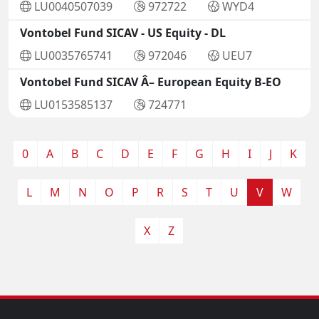
LU0040507039
972722
WYD4
Vontobel Fund SICAV - US Equity - DL
LU0035765741
972046
UEU7
Vontobel Fund SICAV Â– European Equity B-EO
LU0153585137
724771
0
A
B
C
D
E
F
G
H
I
J
K
L
M
N
O
P
R
S
T
U
V
W
X
Z