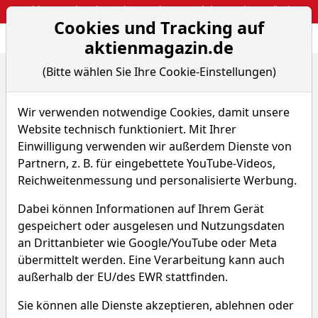
Webinar: So kassierst du trotzdem attraktive Optionsprämien
Cookies und Tracking auf
Aktien- und Arti
Seite
aktienmagazin.de
(Bitte wählen Sie Ihre Cookie-Einstellungen)
Home
Fonds
Wir verwenden notwendige Cookies, damit unsere
Fonds
Website technisch funktioniert. Mit Ihrer
Einwilligung verwenden wir außerdem Dienste von
Partnern, z. B. für eingebettete YouTube-Videos,
Reichweitenmessung und personalisierte Werbung.
0
A
B
C
D
E
F
G
H
I
J
K
Dabei können Informationen auf Ihrem Gerät
L
M
N
O
P
R
S
T
U
V
W
gespeichert oder ausgelesen und Nutzungsdaten
an Drittanbieter wie Google/YouTube oder Meta
X
Z
übermittelt werden. Eine Verarbeitung kann auch
außerhalb der EU/des EWR stattfinden.
Sie können alle Dienste akzeptieren, ablehnen oder
VA.FTSE A.W.H.D.Y.UETFDLD