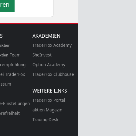
eren
S
AKADEMIEN
TraderFox Academy
aktien
Team
SheInvest
ktien
rempfehlung
Option Academy
bei TraderFox
TraderFox Clubhouse
essum
WEITERE LINKS
TraderFox Portal
e-Einstellungen
aktien Magazin
erefreiheit
Trading-Desk