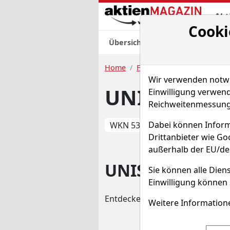
Akt
Cooki
Übersicht
Nachrichten
Charts
Home
Fonds
UNISELECTION: 
Wir verwenden notwen
UNISELECTI
Einwilligung verwend
Reichweitenmessung 
Dabei können Inform
WKN 532678
ISIN DE0
Drittanbieter wie G
außerhalb der EU/de
UNISELECTION:
Sie können alle Diens
Einwilligung können 
Entdecken Sie auf einen Blick 
Weitere Informatione