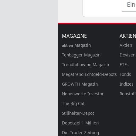
Ein
MAGAZINE
AKTIE
Magazin
Aktien
aktien
Tenbagger Magazin
Devisen
Trendfollowing Magazin
ETFs
Megatrend Echtgeld-Depots
Fonds
GROWTH
Magazin
Indizes
Nebenwerte Investor
Rohstof
The Big Call
Stillhalter-Depot
Depotziel 1 Million
Die Trader-Zeitung