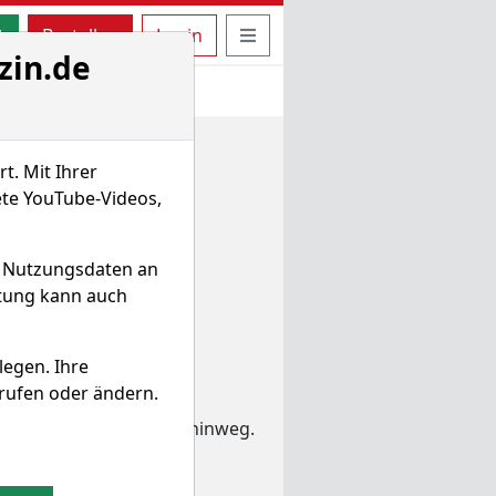
uche öffnen
Seitennavigation öffnen
t
Bestellen
Login
zin.de
t. Mit Ihrer
ete YouTube-Videos,
d Nutzungsdaten an
itung kann auch
legen. Ihre
rufen oder ändern.
erschiedene Zeiträume hinweg.