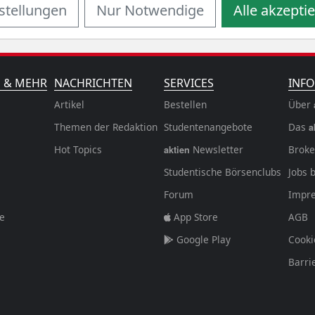
stellungen
Nur Notwendige
Alle akzepti
N & MEHR
NACHRICHTEN
SERVICES
INFO
Artikel
Bestellen
Über
Themen der Redaktion
Studentenangebote
Das
a
Hot Topics
Newsletter
Broke
aktien
Studentische Börsenclubs
Jobs 
Forum
Impr
fe
App Store
AGB
Google Play
Cooki
Barri