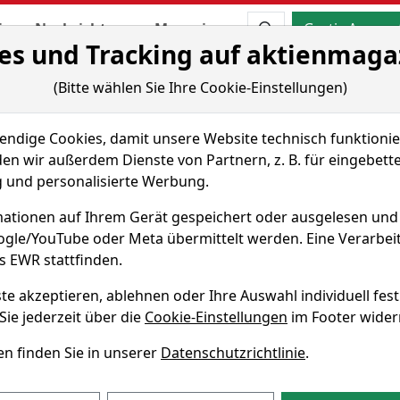
Aktien- und Artikels
ien
Nachrichten
Magazine
Gratis Accoun
es und Tracking auf aktienmaga
 & Tools
(Bitte wählen Sie Ihre Cookie-Einstellungen)
GLOBAL 1
Renditedreieck
dige Cookies, damit unsere Website technisch funktionier
ON: GLOBAL 1
en wir außerdem Dienste von Partnern, z. B. für eingebett
und personalisierte Werbung.
ationen auf Ihrem Gerät gespeichert oder ausgelesen un
005326789
oogle/YouTube oder Meta übermittelt werden. Eine Verarbe
s EWR stattfinden.
 GLOBAL 1 Renditedreieck
te akzeptieren, ablehnen oder Ihre Auswahl individuell fest
Sie jederzeit über die
Cookie-Einstellungen
im Footer wider
die Performance des UNISELECTION: GLOBAL 1 Fonds über v
n finden Sie in unserer
Datenschutzrichtlinie
.