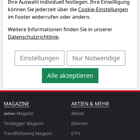
Ihre Auswahl individuell festlegen. Ihre Einwilligung
Xtrackers MSCI Korea UCITS ETF
können Sie jederzeit über die
Cookie-Einstellungen
Renditedreieck
im Footer widerrufen oder ändern.
Weitere Informationen finden Sie in unserer
Entdecken Sie auf einen Blick die Performance des
Datenschutzrichtlinie
.
Xtrackers MSCI Korea UCITS ETF Fonds über
verschiedene Zeiträume hinweg.
Einstellungen
Nur Notwendige
Alle akzeptieren
MAGAZINE
AKTIEN & MEHR
Magazin
Aktien
aktien
Tenbagger Magazin
Devisen
Trendfollowing Magazin
ETFs