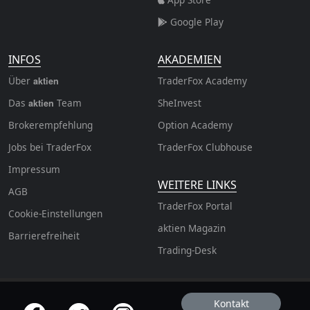
Google Play
INFOS
AKADEMIEN
Über
TraderFox Academy
aktien
Das
Team
SheInvest
aktien
Brokerempfehlung
Option Academy
Jobs bei TraderFox
TraderFox Clubhouse
Impressum
WEITERE LINKS
AGB
TraderFox Portal
Cookie-Einstellungen
aktien Magazin
Barrierefreiheit
Trading-Desk
Kontakt
offizielle Social Media-Accounts