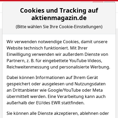
Aktien- und Arti
Seite
Cookies und Tracking auf
aktienmagazin.de
Übersicht
News
Charts
(Bitte wählen Sie Ihre Cookie-Einstellungen)
Home
Fonds
Xtrackers MSCI Korea UCITS ETF
Renditedreieck
Wir verwenden notwendige Cookies, damit unsere
Website technisch funktioniert. Mit Ihrer
Xtrackers MSCI Korea UCITS
Einwilligung verwenden wir außerdem Dienste von
Partnern, z. B. für eingebettete YouTube-Videos,
ETF
Reichweitenmessung und personalisierte Werbung.
DBX8
WKN DBX1K2
Dabei können Informationen auf Ihrem Gerät
gespeichert oder ausgelesen und Nutzungsdaten
ISIN LU0292100046
an Drittanbieter wie Google/YouTube oder Meta
übermittelt werden. Eine Verarbeitung kann auch
außerhalb der EU/des EWR stattfinden.
Sie können alle Dienste akzeptieren, ablehnen oder