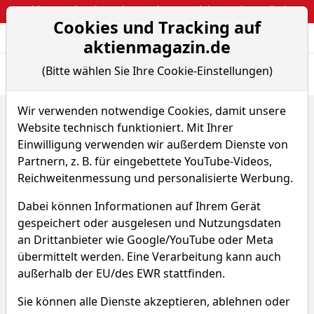
Webinar: So kassierst du trotzdem attraktive Optionsprämien
Cookies und Tracking auf
Aktien- und Arti
Seite
aktienmagazin.de
(Bitte wählen Sie Ihre Cookie-Einstellungen)
Übersicht
News
Charts
Wir verwenden notwendige Cookies, damit unsere
Home
Indizes
Website technisch funktioniert. Mit Ihrer
ESG Global Anti Plastic Index (Net Return) (EUR)
Renditedreieck
Einwilligung verwenden wir außerdem Dienste von
Partnern, z. B. für eingebettete YouTube-Videos,
ESG Global Anti Plastic Index
Reichweitenmessung und personalisierte Werbung.
(Net Return) (EUR)
Dabei können Informationen auf Ihrem Gerät
gespeichert oder ausgelesen und Nutzungsdaten
WKN A3CQTK
ISIN DE000A3CQTK3
an Drittanbieter wie Google/YouTube oder Meta
übermittelt werden. Eine Verarbeitung kann auch
außerhalb der EU/des EWR stattfinden.
Sie können alle Dienste akzeptieren, ablehnen oder