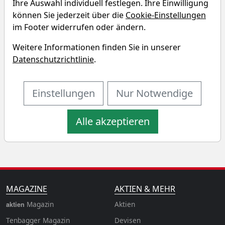
Ihre Auswahl individuell festlegen. Ihre Einwilligung
können Sie jederzeit über die
Cookie-Einstellungen
ESG Global Anti Plastic Index
im Footer widerrufen oder ändern.
(Net Return) (EUR)
Renditedreieck
Weitere Informationen finden Sie in unserer
Datenschutzrichtlinie
.
Entdecken Sie auf einen Blick die Performance des ESG
Global Anti Plastic Index (Net Return) (EUR) Indexes
Einstellungen
Nur Notwendige
über verschiedene Zeiträume hinweg.
Alle akzeptieren
MAGAZINE
AKTIEN & MEHR
Magazin
Aktien
aktien
Tenbagger Magazin
Devisen