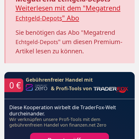
Weiterlesen mit dem "Megatrend
" Abo
Echtgeld-Depots
Sie benötigen das Abo "Megatrend
" um diesen Premium-
Echtgeld-Depots
Artikel lesen zu können.
Gebührenfreier Handel mit
0 €
& Profi-Tools von
Diese Kooperation wirbelt die TraderFox-Welt
durcheinander.
Wir verknüpfen unsere Profi-Tools mit dem
gebührenfreien Handel von finanzen.net Zero