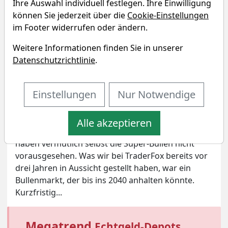
Ihre Auswahl individuell festlegen. Ihre Einwilligung
können Sie jederzeit über die
Cookie-Einstellungen
im Footer widerrufen oder ändern.
Weitere Informationen finden Sie in unserer
Datenschutzrichtlinie
.
Einstellungen
Nur Notwendige
Bildherkunft: AdobeStock_766676996
Welche Depotwerte sind derzeit unsere Favoriten?
Alle akzeptieren
Was wir derzeit im Halbleiter-Sektor erleben,
haben vermutlich selbst die Super-Bullen nicht
vorausgesehen. Was wir bei TraderFox bereits vor
drei Jahren in Aussicht gestellt haben, war ein
Bullenmarkt, der bis ins 2040 anhalten könnte.
Kurzfristig...
Megatrend
Echtgeld-Depots