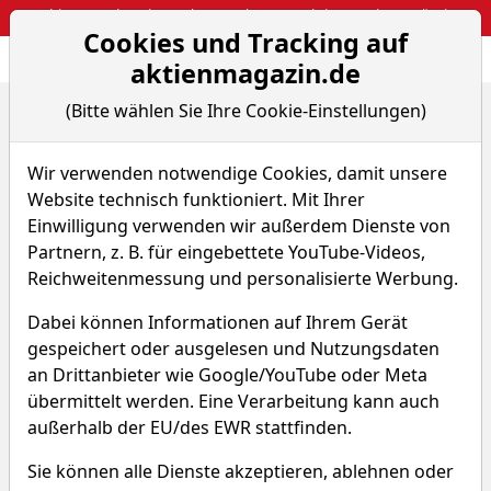
Webinar: So kassierst du trotzdem attraktive Optionsprämien
Cookies und Tracking auf
Aktien- und Arti
Seite
aktienmagazin.de
(Bitte wählen Sie Ihre Cookie-Einstellungen)
Home
Megatrend Echtgeld-Depots
Chefredakteur Briefings
DEPOT-BRIEFING: Die Chancen auf einen großen Bull...
Wir verwenden notwendige Cookies, damit unsere
Website technisch funktioniert. Mit Ihrer
Einwilligung verwenden wir außerdem Dienste von
Chefredakteur Briefings
PREMIUM
Partnern, z. B. für eingebettete YouTube-Videos,
Reichweitenmessung und personalisierte Werbung.
DEPOT-BRIEFING: Die Chancen
auf einen großen Bullenmarkt in
Dabei können Informationen auf Ihrem Gerät
den nächsten Jahren bleibt
gespeichert oder ausgelesen und Nutzungsdaten
bestehen. Wir partizipieren.
an Drittanbieter wie Google/YouTube oder Meta
übermittelt werden. Eine Verarbeitung kann auch
Von S. Bank
–
Aktualisiert am 13.05.26 09:37
außerhalb der EU/des EWR stattfinden.
Sie können alle Dienste akzeptieren, ablehnen oder