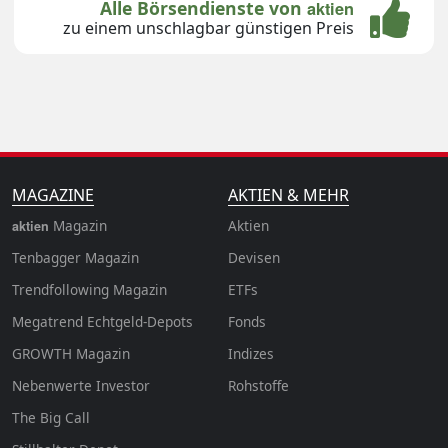
Alle Börsendienste von
aktien
zu einem unschlagbar günstigen Preis
MAGAZINE
AKTIEN & MEHR
Magazin
Aktien
aktien
Tenbagger Magazin
Devisen
Trendfollowing Magazin
ETFs
Megatrend Echtgeld-Depots
Fonds
GROWTH
Magazin
Indizes
Nebenwerte Investor
Rohstoffe
The Big Call