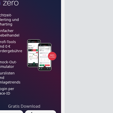
chtzeit-
lerting und
harting
infacher
ebelhandel
rofi-Tools
nd 0 €
rdergebühre
nock-Out-
imulator
urslisten
nd
nlagetrends
ogin per
ace-ID
Gratis Download