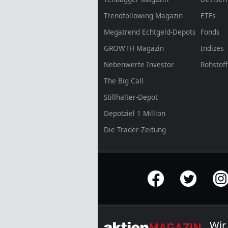
Trendfollowing Magazin
ETFs
Megatrend Echtgeld-Depots
Fonds
GROWTH
Magazin
Indizes
Nebenwerte Investor
Rohstof
The Big Call
Stillhalter-Depot
Depotziel 1 Million
Die Trader-Zeitung
offizielle Social Media-Accounts
Wir