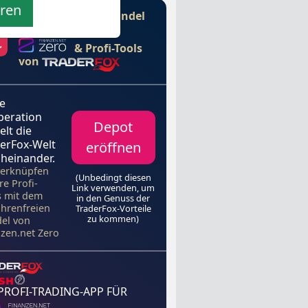
eren
Gebührenfreier Handel
mit
€
& Profi-Tools
von
e
peration
Depot
elt die
erFox-Welt
eröffnen
heinander.
verknüpfen
(Unbedingt diesen
re Profi-
Link verwenden, um
s mit dem
in den Genuss der
hrenfreien
TraderFox-Vorteile
zu kommen)
el von
nzen.net Zero
 PROFI-TRADING-APP FÜR