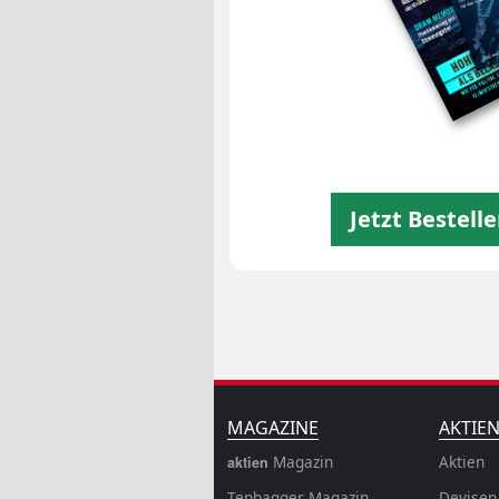
Jetzt Bestell
MAGAZINE
AKTIE
Magazin
Aktien
aktien
Tenbagger Magazin
Devisen