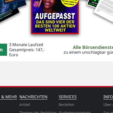
3 Monate Laufzeit
Alle Börsendiens
en
Gesamtpreis: 147,-
zu einem unschlagbar gün
Euro
N & MEHR
NACHRICHTEN
SERVICES
INFO
Artikel
Bestellen
Über
Themen der Redaktion
Studentenangebote
Das
a