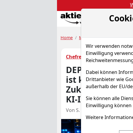
W
Cooki
Akt
Home
Megatrend Echtgeld-Depo
Wir verwenden notwen
Einwilligung verwend
Chefredakteur Briefings
Reichweitenmessung 
DEPOT-BRIEFING:
Dabei können Inform
ist keine Entsc
Drittanbieter wie G
außerhalb der EU/de
Zukunft. Meta di
KI-Investitione
Sie können alle Diens
Einwilligung können 
Von S. Bank
–
Aktualisier
Weitere Informatione