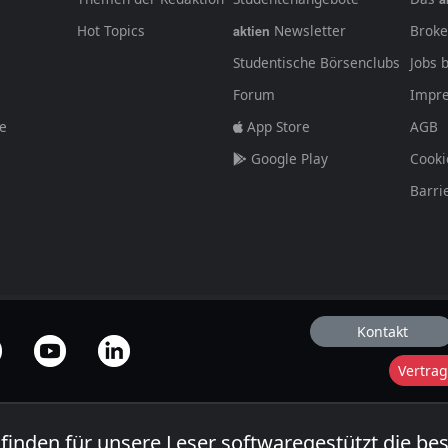
Hot Topics
Newsletter
Broke
aktien
Studentische Börsenclubs
Jobs 
Forum
Impr
fe
App Store
AGB
Google Play
Cooki
Barri
Kontakt
Vertrag
 finden für unsere Leser softwaregestützt die be