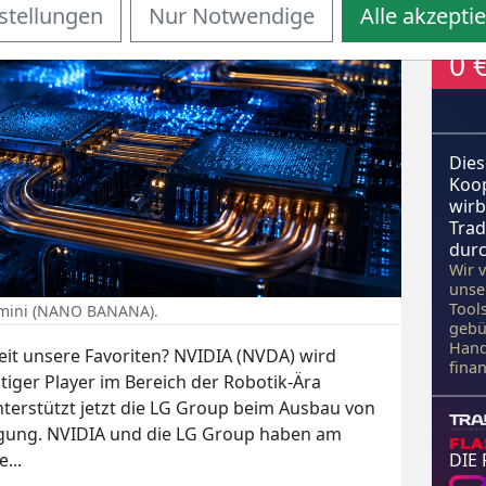
stellungen
Nur Notwendige
Alle akzepti
0 
Dies
Koo
wirb
Trad
durc
Wir 
unse
Tool
Gemini (NANO BANANA).
gebü
Hand
it unsere Favoriten? NVIDIA (NVDA) wird
fina
tiger Player im Bereich der Robotik-Ära
erstützt jetzt die LG Group beim Ausbau von
gung. NVIDIA und die LG Group haben am
...
DIE