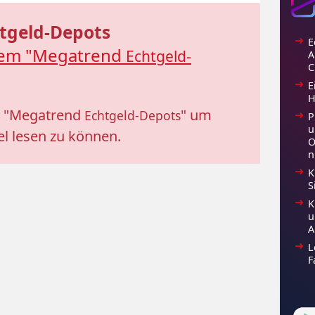
tgeld-Depots
E
dem "Megatrend
Echtgeld-
A
C
E
H
o "Megatrend
" um
Echtgeld-Depots
P
u
l lesen zu können.
O
n
K
S
K
u
A
L
F