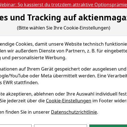
ebinar: So kassierst du trotzdem attraktive Optionsprämi
es und Tracking auf aktienmaga
Aktien- und Artikels
ien
Nachrichten
Magazine
Gratis Accoun
(Bitte wählen Sie Ihre Cookie-Einstellungen)
ts
Chefredakteur Briefings
DEPOT-BRIEFING: Teilverkauf bei NV
dige Cookies, damit unsere Website technisch funktionier
en wir außerdem Dienste von Partnern, z. B. für eingebett
PREMIUM
und personalisierte Werbung.
 Teilverkauf bei NVIDIA
ationen auf Ihrem Gerät gespeichert oder ausgelesen un
Tip
heidung gegen die
oogle/YouTube oder Meta übermittelt werden. Eine Verarbe
nu
s EWR stattfinden.
versifiziert das Geschäft,
C
n bereiten noch Sorgen.
te akzeptieren, ablehnen oder Ihre Auswahl individuell fest
Sie jederzeit über die
Cookie-Einstellungen
im Footer wider
t am 10.06.26 09:28
n finden Sie in unserer
Datenschutzrichtlinie
.