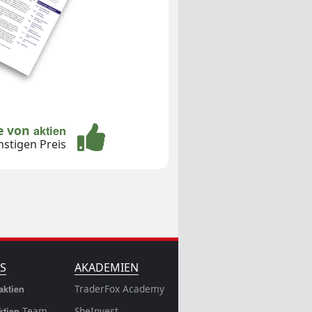
te von
aktien
stigen Preis
S
AKADEMIEN
TraderFox Academy
aktien
Team
SheInvest
ktien