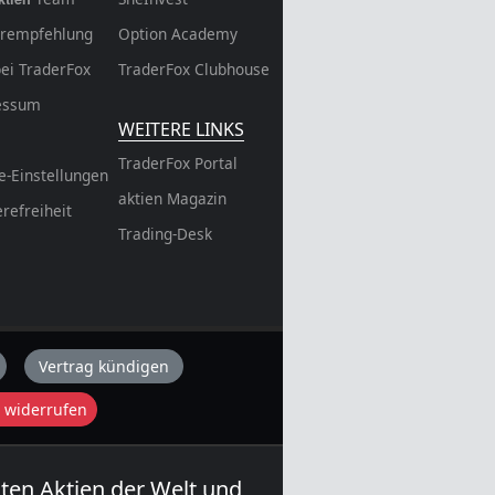
rempfehlung
Option Academy
bei TraderFox
TraderFox Clubhouse
essum
WEITERE LINKS
TraderFox Portal
e-Einstellungen
aktien Magazin
erefreiheit
Trading-Desk
Vertrag kündigen
 widerrufen
sten Aktien der Welt und