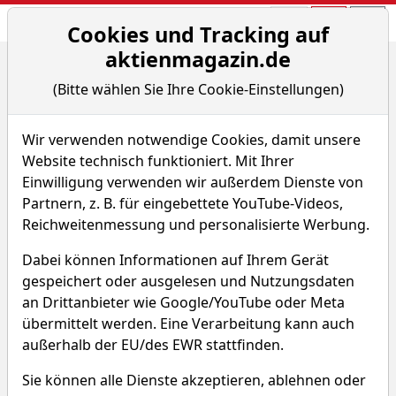
Aktien- und Arti
Seite
Cookies und Tracking auf
aktienmagazin.de
Home
Nachrichten
Aktien on Fire
(Bitte wählen Sie Ihre Cookie-Einstellungen)
15,01% Seaworld Entertainment Inc. - US-Dollar Ind...
Wir verwenden notwendige Cookies, damit unsere
Aktien on Fire
Website technisch funktioniert. Mit Ihrer
Einwilligung verwenden wir außerdem Dienste von
15,01% Seaworld
Partnern, z. B. für eingebettete YouTube-Videos,
Entertainment Inc. - US-Dollar
Reichweitenmessung und personalisierte Werbung.
Indikation -
Dabei können Informationen auf Ihrem Gerät
Von M. Herzberger
–
Aktualisiert am 06.08.18
gespeichert oder ausgelesen und Nutzungsdaten
14:51
an Drittanbieter wie Google/YouTube oder Meta
übermittelt werden. Eine Verarbeitung kann auch
außerhalb der EU/des EWR stattfinden.
Sie können alle Dienste akzeptieren, ablehnen oder