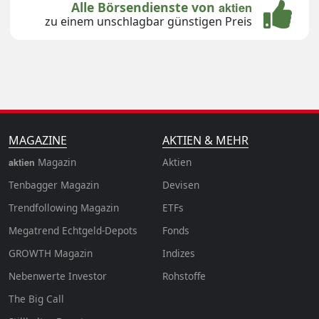
Alle Börsendienste von
aktien
zu einem unschlagbar günstigen Preis
MAGAZINE
AKTIEN & MEHR
Magazin
Aktien
aktien
Tenbagger Magazin
Devisen
Trendfollowing Magazin
ETFs
Megatrend Echtgeld-Depots
Fonds
GROWTH
Magazin
Indizes
Nebenwerte Investor
Rohstoffe
The Big Call