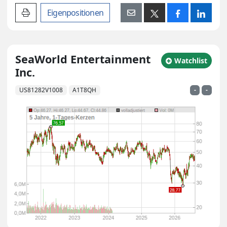
Artikel drucken
Eigenpositionen
SeaWorld Entertainment
zu Watchlist hin
Watchlist
Inc.
US81282V1008
A1T8QH
-
-