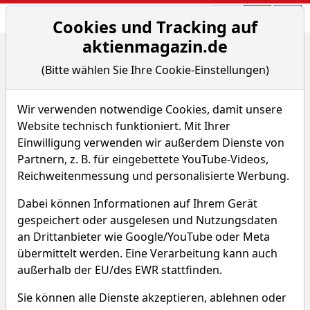
Aktien- und Arti
Seite
Cookies und Tracking auf
aktienmagazin.de
Home
Nachrichten
Aktien on Fire
(Bitte wählen Sie Ihre Cookie-Einstellungen)
Breakoutchance: Oppenheimer verdoppelt Investmentb...
Wir verwenden notwendige Cookies, damit unsere
Aktien on Fire
Website technisch funktioniert. Mit Ihrer
Einwilligung verwenden wir außerdem Dienste von
Breakoutchance:
Partnern, z. B. für eingebettete YouTube-Videos,
Oppenheimer verdoppelt
Reichweitenmessung und personalisierte Werbung.
Investmentbanking-Erlöse im
Dabei können Informationen auf Ihrem Gerät
1. Quartal
gespeichert oder ausgelesen und Nutzungsdaten
Von S. Bank
–
Aktualisiert am 07.07.26 08:53
an Drittanbieter wie Google/YouTube oder Meta
übermittelt werden. Eine Verarbeitung kann auch
außerhalb der EU/des EWR stattfinden.
Sie können alle Dienste akzeptieren, ablehnen oder