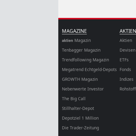
MAGAZINE
AKTIE
Magazin
Aktien
aktien
Tenbagger Magazin
Devisen
Trendfollowing Magazin
ETFs
Megatrend Echtgeld-Depots
Fonds
GROWTH
Magazin
Indizes
Nebenwerte Investor
Rohstof
The Big Call
Stillhalter-Depot
Depotziel 1 Million
Die Trader-Zeitung