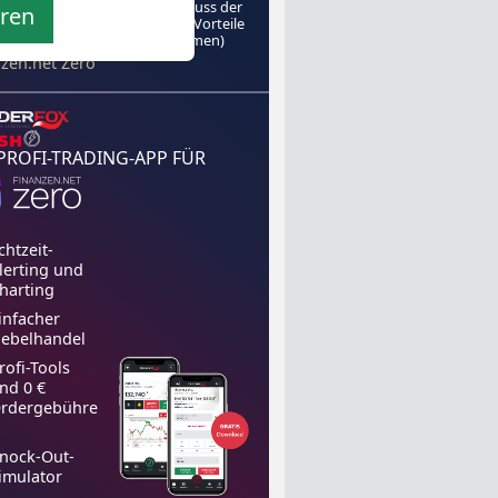
s mit dem
in den Genuss der
eren
hrenfreien
TraderFox-Vorteile
zu kommen)
el von
nzen.net Zero
 PROFI-TRADING-APP FÜR
chtzeit-
lerting und
harting
infacher
ebelhandel
rofi-Tools
nd 0 €
rdergebühre
nock-Out-
imulator