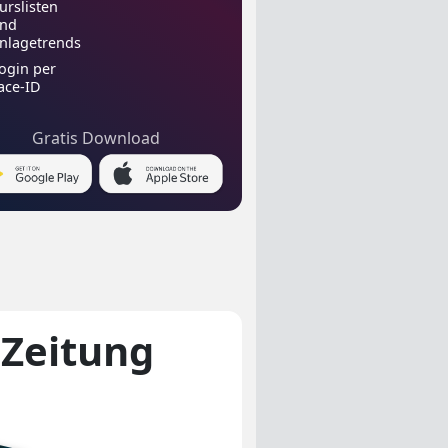
urslisten
nd
nlagetrends
ogin per
ace-ID
Gratis Download
-Zeitung