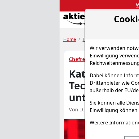
W
Cooki
Akt
Home
Trendfollowing
Chefreda
Wir verwenden notwen
Einwilligung verwend
Chefredakteur Briefings
Reichweitenmessung 
Katerstimmung
Dabei können Inform
Tech-Sektor z
Drittanbieter wie G
außerhalb der EU/de
unten
Sie können alle Diens
Von D. Engelhardt
–
Aktua
Einwilligung können 
Weitere Informatione