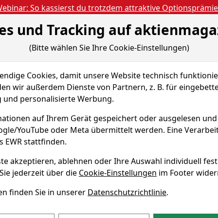
ebinar: So kassierst du trotzdem attraktive Optionsprämi
es und Tracking auf aktienmaga
Aktien- und Artikels
ien
Nachrichten
Magazine
Gratis Accoun
(Bitte wählen Sie Ihre Cookie-Einstellungen)
kteur Briefings
Katerstimmung an der Wall Street: Tech-Sektor z
dige Cookies, damit unsere Website technisch funktionier
en wir außerdem Dienste von Partnern, z. B. für eingebett
PREMIUM
und personalisierte Werbung.
0 
 an der Wall Street:
ationen auf Ihrem Gerät gespeichert oder ausgelesen un
ieht den Markt nach
oogle/YouTube oder Meta übermittelt werden. Eine Verarbe
s EWR stattfinden.
Dies
te akzeptieren, ablehnen oder Ihre Auswahl individuell fest
Koo
lisiert am 26.06.26 11:48
Sie jederzeit über die
Cookie-Einstellungen
im Footer wider
wirb
Trad
n finden Sie in unserer
Datenschutzrichtlinie
.
durc
Wir 
unse