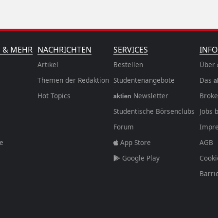
N & MEHR
NACHRICHTEN
SERVICES
INFO
Artikel
Bestellen
Über
Themen der Redaktion
Studentenangebote
Das
a
Hot Topics
Newsletter
Broke
aktien
Studentische Börsenclubs
Jobs 
Forum
Impr
fe
App Store
AGB
Google Play
Cooki
Barri