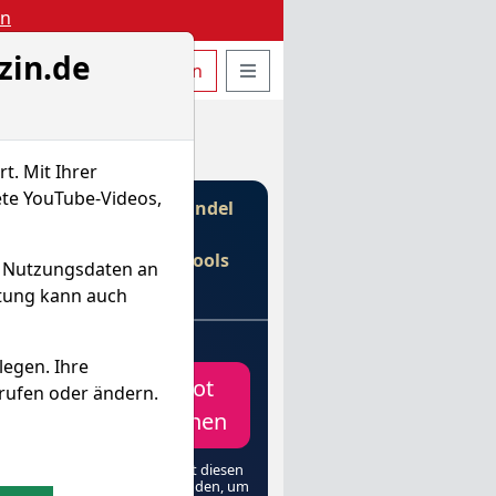
en
zin.de
uche öffnen
Seitennavigation öffnen
t
Bestellen
Login
ieh...
t. Mit Ihrer
ete YouTube-Videos,
Gebührenfreier Handel
mit
€
& Profi-Tools
d Nutzungsdaten an
von
itung kann auch
e
legen. Ihre
peration
Depot
rufen oder ändern.
elt die
erFox-Welt
eröffnen
heinander.
verknüpfen
(Unbedingt diesen
re Profi-
Link verwenden, um