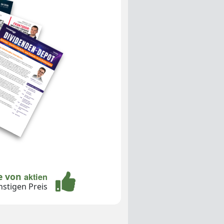
te von
aktien
stigen Preis