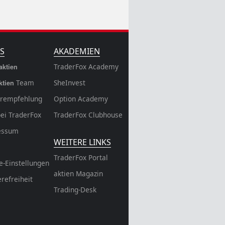
S
AKADEMIEN
TraderFox Academy
aktien
Team
SheInvest
ktien
rempfehlung
Option Academy
bei TraderFox
TraderFox Clubhouse
essum
WEITERE LINKS
TraderFox Portal
e-Einstellungen
aktien Magazin
erefreiheit
Trading-Desk