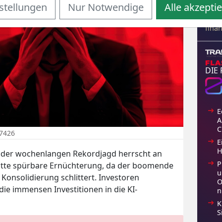
Tool
stellungen
Nur Notwendige
Alle akzepti
gebü
Hand
fina
DIE
E
A
C
07426
E
H
h der wochenlangen Rekordjagd herrscht an
P
tte spürbare Ernüchterung, da der boomende
u
 Konsolidierung schlittert. Investoren
O
ie immensen Investitionen in die KI-
n
K
S