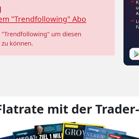
K
g
u
A
em "Trendfollowing" Abo
L
F
 "Trendfollowing" um diesen
 zu können.
Flatrate mit der Trader
in-Covers