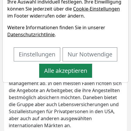
Ihre Auswahl individuell festlegen. Ihre Einwilligung
Unternehmensprofil
können Sie jederzeit über die
Cookie-Einstellungen
Mehr Infos auf
im Footer widerrufen oder ändern.
http://www.cigna.com
Weitere Informationen finden Sie in unserer
Die CIGNA Corporation ist eine der führenden
Datenschutzrichtlinie
.
Angestelltenversicherungen in den Vereinigten
Staaten. Die Produkte und Dienstleistungen des
Einstellungen
Nur Notwendige
Unternehmens decken die Bereiche der
Gesundheitsfürsorge, Unfall- und
Arbeitsunfähigkeitsfürsorge,
Alle akzeptieren
Ruhestandsdienstleistungen sowie das Investment
Management ab. In den meisten Fällen richten sich
die Angebote an Arbeitgeber, die ihre Angestellten
bestmöglich absichern möchten. Daneben bietet
die Gruppe aber auch Lebensversicherungen und
Sozialleistungen für Privatpersonen in den USA,
aber auch auf anderen ausgewählten
internationalen Märkten an.