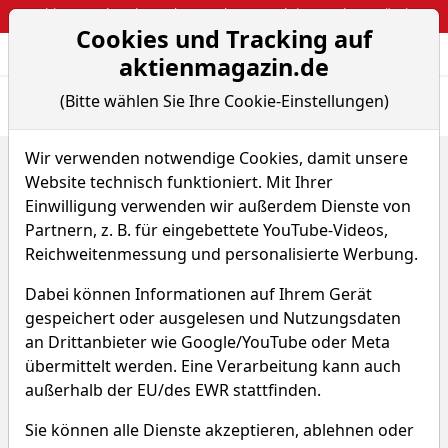
Webinar: So kassierst du trotzdem attraktive Optionsprämien
Cookies und Tracking auf
Aktien- und Arti
Seite
aktienmagazin.de
(Bitte wählen Sie Ihre Cookie-Einstellungen)
Übersicht
News
Charts
Fund.
Peers
Wir verwenden notwendige Cookies, damit unsere
Home
Aktien
Cigna Group
Website technisch funktioniert. Mit Ihrer
Cigna Group Aktie
Einwilligung verwenden wir außerdem Dienste von
Partnern, z. B. für eingebettete YouTube-Videos,
Reichweitenmessung und personalisierte Werbung.
Watchlist
CI
WKN A2PA9L
Dabei können Informationen auf Ihrem Gerät
282,461 $
+2,62 %
gespeichert oder ausgelesen und Nutzungsdaten
an Drittanbieter wie Google/YouTube oder Meta
Echtzeit-Aktienkurs 07.08.2026, 19:59 Uhr
übermittelt werden. Eine Verarbeitung kann auch
außerhalb der EU/des EWR stattfinden.
Was macht Cigna
Sie können alle Dienste akzeptieren, ablehnen oder
Group?