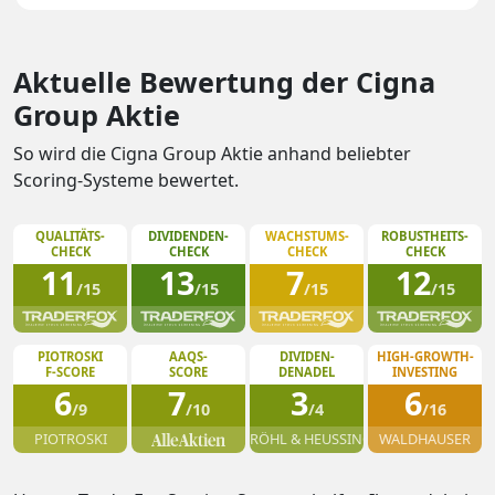
Aktuelle Bewertung der Cigna
Group Aktie
So wird die Cigna Group Aktie anhand beliebter
Scoring-Systeme bewertet.
QUALITÄTS-
DIVIDENDEN-
WACHSTUMS-
ROBUSTHEITS-
CHECK
CHECK
CHECK
CHECK
11
13
7
12
/15
/15
/15
/15
PIOTROSKI
AAQS-
DIVIDEN-
HIGH-GROWTH-
F-SCORE
SCORE
DENADEL
INVESTING
6
7
3
6
/9
/10
/4
/16
PIOTROSKI
RÖHL & HEUSSINGER
WALDHAUSER