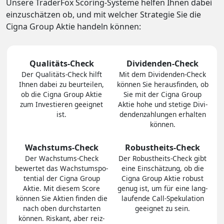
Unsere TraderFox Scoring-Systeme helfen Ihnen dabei
einzuschätzen ob, und mit welcher Strategie Sie die
Cigna Group Aktie handeln können:
Qualitäts-Check
Dividenden-Check
Der Quali­täts-Check hilft
Mit dem Divi­den­den-Check
Ihnen dabei zu be­ur­tei­len,
können Sie heraus­finden, ob
ob die Cigna Group Aktie
Sie mit der Cigna Group
zum In­ves­tie­ren geeig­net
Aktie hohe und stetige Divi­
ist.
den­den­zah­lungen er­hal­ten
können.
Wachstums-Check
Robustheits-Check
Der Wachs­tums-Check
Der Robust­heits-Check gibt
bewertet das Wachs­tums­po­
eine Ein­schät­zung, ob die
ten­tial der Cigna Group
Cigna Group Aktie robust
Aktie. Mit diesem Score
genug ist, um für eine lang­
können Sie Aktien finden die
lau­fen­de Call-Spe­ku­la­tion
nach oben durch­star­ten
ge­eig­net zu sein.
können. Riskant, aber reiz­