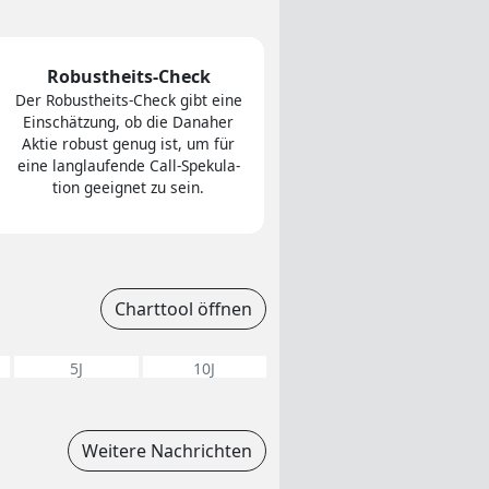
Robustheits-Check
Der Robust­heits-Check gibt eine
Ein­schät­zung, ob die Danaher
Aktie robust genug ist, um für
eine lang­lau­fen­de Call-Spe­ku­la­
tion ge­eig­net zu sein.
Charttool öffnen
5J
10J
Weitere Nachrichten