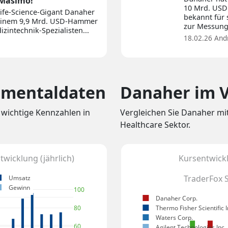
 Masimo!
10 Mrd. USD 
Life-Science-Gigant Danaher
bekannt für 
t einem 9,9 Mrd. USD-Hammer
zur Messung 
zintechnik-Spezialisten...
18.02.26
And
amentaldaten
Danaher im V
 wichtige Kennzahlen in
Vergleichen Sie Danaher m
Healthcare Sektor.
wicklung (jährlich)
Kursentwickl
TraderFox 
Umsatz
Gewinn
100
Danaher Corp.
Thermo Fisher Scientific I
80
Waters Corp.
60
Agilent Technologies Inc.