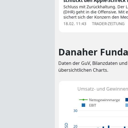
schluckt den Apple-Schreck
Schluss mit Zurückhaltung. Der 
(DHR) geht in die Offensive. Mi
sichert sich der Konzern den Medi
18.02. 11:43
TRADER-ZEITUNG
Danaher Fund
Daten der GuV, Bilanzdaten und
übersichtlichen Charts.
Umsatz- und Gewinnent
Nettogewinnmarge
EBIT
30
20