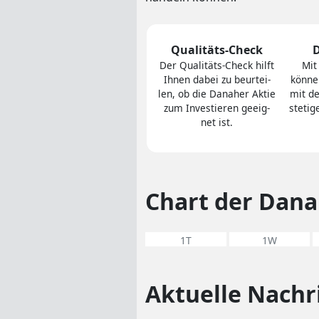
Qualitäts-Check
Der Quali­täts-Check hilft
Mit
Ihnen dabei zu be­ur­tei­
können
len, ob die Danaher Aktie
mit d
zum In­ves­tie­ren geeig­
stetig
net ist.
Chart der Dana
1T
1W
Aktuelle Nachr