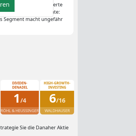
eren
 auf gesundheitsorientierte
r Hauptgeschäftssegmente:
es Segment macht ungefähr
DIVIDEN-
HIGH-GROWTH-
DENADEL
INVESTING
1
6
/4
/16
RÖHL & HEUSSINGER
WALDHAUSER
rategie Sie die Danaher Aktie