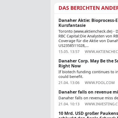
DAS BERICHTEN ANDE
Danaher Aktie: Bioprocess-
Kursfantasie
Toronto (www.aktiencheck.de) - 
RBC Capital:Die Analysten von RB
Coverage für die Aktie von Danah
US2358511028,...
15.05. 13:57
WWW.AKTIENCHEC
Danaher Corp. May Be the S
Right Now
If biotech funding continues to i
could benefit.
21.04. 13:06
WWW.FOOL.COM
Danaher falls on revenue mi
Danaher falls on revenue miss de
21.04. 10:13
WWW.INVESTING.
10 Mrd. USD großer Pauken