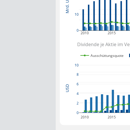
Mrd. USD
10
0
2010
2015
Dividende je Aktie im V
Ausschüttungsquote
10
8
6
USD
4
2
0
2010
2015