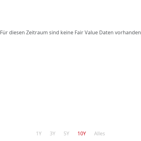
Für diesen Zeitraum sind keine Fair Value Daten vorhanden
1Y
3Y
5Y
10Y
Alles