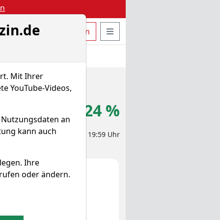
en
zin.de
uche öffnen
Seitennavigation öffnen
t
Bestellen
Login
t. Mit Ihrer
ete YouTube-Videos,
,454 $
+2,24 %
d Nutzungsdaten an
itung kann auch
eit-Aktienkurs 07.08.2026, 19:59 Uhr
legen. Ihre
rufen oder ändern.