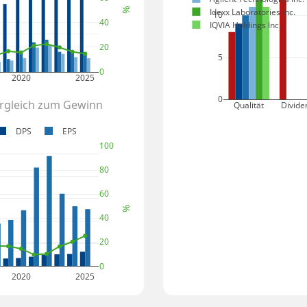
%
Idexx Laboratories Inc.
10
40
IQVIA Holdings Inc.
20
5
0
2020
2025
0
ergleich zum Gewinn
Qualität
Divide
DPS
EPS
100
80
60
%
40
20
0
2020
2025