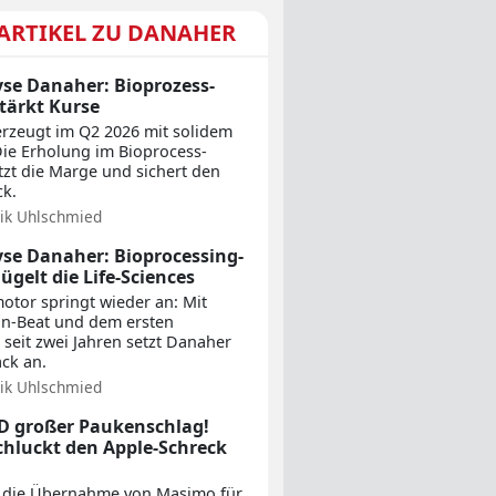
ARTIKEL ZU DANAHER
se Danaher: Bioprozess-
tärkt Kurse
rzeugt im Q2 2026 mit solidem
ie Erholung im Bioprocess-
zt die Marge und sichert den
ck.
rik Uhlschmied
se Danaher: Bioprocessing-
ügelt die Life-Sciences
tor springt wieder an: Mit
n-Beat und dem ersten
 seit zwei Jahren setzt Danaher
ck an.
rik Uhlschmied
D großer Paukenschlag!
hluckt den Apple-Schreck
 die Übernahme von Masimo für