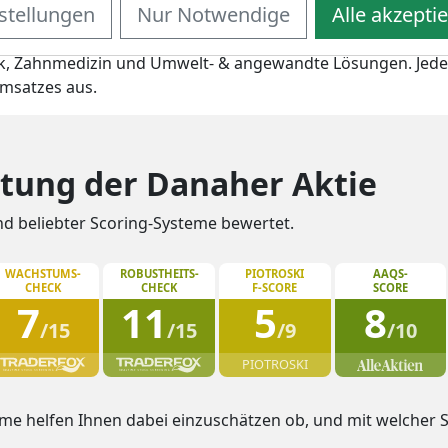
stellungen
Nur Notwendige
Alle akzepti
 im Jahre 2016 ist Danaher ein vielseitiger und vornehmlich
erichteter Hersteller. Nach dem Spin behält Danaher vie
ik, Zahnmedizin und Umwelt- & angewandte Lösungen. Jed
msatzes aus.
tung der Danaher Aktie
nd beliebter Scoring-Systeme bewertet.
WACHSTUMS-
ROBUSTHEITS-
PIOTROSKI
AAQS-
CHECK
CHECK
F-SCORE
SCORE
7
11
5
8
/15
/15
/9
/10
PIOTROSKI
e helfen Ihnen dabei einzuschätzen ob, und mit welcher St