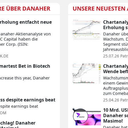
RE ÜBER DANAHER
UNSERE NEUESTEN 
Erholung entfacht neue
Chartanaly
Erholung s
Danaher-Aktienanalyse von
Danaher übe
C Capital haben die
Wachstum. D
er Corp. (ISIN:
Segment stüt
Jahresausbli
K.DE
25.07.26
Pat
martest Bet in Biotech
Chartanaly
Wende befl
ncrease this year, Danaher
Wachstumsmo
einem Gewin
Auftragsplus
zum Comeba
ss despite earnings beat
25.04.26
Pat
spite earnings beat
10 Mrd. US
COM
Danaher sc
Masimo!
schlag! Danaher
Danaher hat