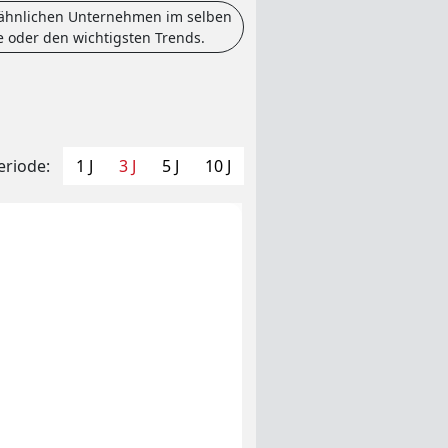
 ähnlichen Unternehmen im selben
e oder den wichtigsten Trends.
eriode:
1 J
3 J
5 J
10 J