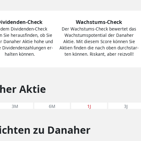
Dividenden-Check
Wachstums-Check
 dem Divi­den­den-Check
Der Wachs­tums-Check bewertet das
 Sie heraus­finden, ob Sie
Wachs­tums­po­ten­tial der Danaher
er Danaher Aktie hohe und
Aktie. Mit diesem Score können Sie
e Divi­den­den­zah­lungen er­
Aktien finden die nach oben durch­star­
hal­ten können.
ten können. Riskant, aber reiz­voll!
her Aktie
3M
6M
1J
3J
ichten zu Danaher