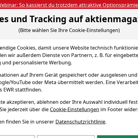
ebinar: So kassierst du trotzdem attraktive Optionsprämi
es und Tracking auf aktienmaga
Aktien- und Artikels
ien
Nachrichten
Magazine
Gratis Accoun
(Bitte wählen Sie Ihre Cookie-Einstellungen)
 & Tools
Fundamentaldaten
Peer Group
dige Cookies, damit unsere Website technisch funktionier
en wir außerdem Dienste von Partnern, z. B. für eingebett
und personalisierte Werbung.
ie
204
ationen auf Ihrem Gerät gespeichert oder ausgelesen un
oogle/YouTube oder Meta übermittelt werden. Eine Verarbe
Echtz
WKN 866197
s EWR stattfinden.
te akzeptieren, ablehnen oder Ihre Auswahl individuell fest
ht Danaher?
Sie jederzeit über die
Cookie-Einstellungen
im Footer wider
profil
n finden Sie in unserer
Datenschutzrichtlinie
.
 auf http://www.danaher.com