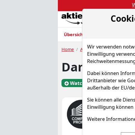
W
Cooki
Akt
Übersicht
Nachrichten
Charts
Wir verwenden notwen
Home
Aktien
Danaher Corp.
Einwilligung verwend
Reichweitenmessung 
Danaher Akt
Dabei können Inform
Drittanbieter wie G
Watchlist
DHR
außerhalb der EU/de
Sie können alle Diens
Was mac
Einwilligung können 
Unternehmens
Weitere Informatione
Mehr Infos